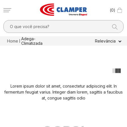
0
O que você precisa?
TERMOS MAIS BUSCADOS
Adega-
Relevância
Climatizada
1
º
filtro linha
2
º
dps
3
º
20a
4
º
dps - dispositivos proteção contra surtos elétricos
Lorem ipsum dolor sit amet, consectetur adipiscing elit. In
5
º
pocket x
fermentum feugiat varius. Integer diam lorem, sagittis a faucibus
6
º
clamper mobi
at, congue sagittis odio
7
º
residencial
8
º
pocket
9
º
mobi box