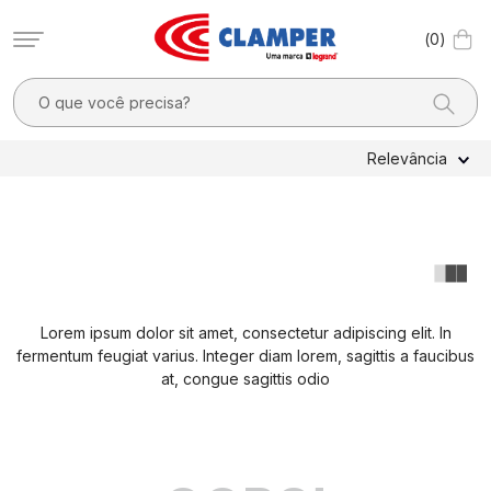
0
O que você precisa?
TERMOS MAIS BUSCADOS
Relevância
1
º
filtro linha
2
º
dps
3
º
pocket x
4
º
dps - dispositivos proteção contra surtos elétricos
Lorem ipsum dolor sit amet, consectetur adipiscing elit. In
5
º
fotovoltaico
fermentum feugiat varius. Integer diam lorem, sagittis a faucibus
6
º
10a
at, congue sagittis odio
7
º
clamper mobi
8
º
residencial
9
º
2