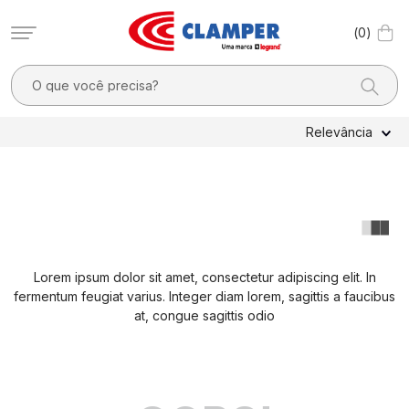
0
O que você precisa?
TERMOS MAIS BUSCADOS
Relevância
1
º
filtro linha
2
º
dps
3
º
3
4
º
pocket x
Lorem ipsum dolor sit amet, consectetur adipiscing elit. In
5
º
dps - dispositivos proteção contra surtos elétricos
fermentum feugiat varius. Integer diam lorem, sagittis a faucibus
6
º
20a
at, congue sagittis odio
7
º
fotovoltaico
8
º
clamper mobi
9
º
residencial