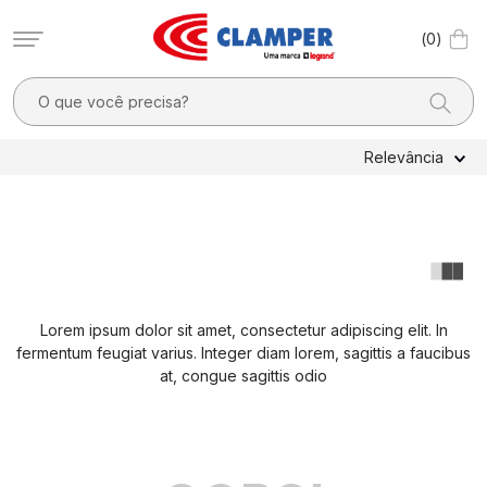
0
O que você precisa?
TERMOS MAIS BUSCADOS
Relevância
1
º
filtro linha
2
º
dps
3
º
pocket x
4
º
dps - dispositivos proteção contra surtos elétricos
Lorem ipsum dolor sit amet, consectetur adipiscing elit. In
5
º
fotovoltaico
fermentum feugiat varius. Integer diam lorem, sagittis a faucibus
6
º
10a
at, congue sagittis odio
7
º
clamper mobi
8
º
residencial
9
º
2