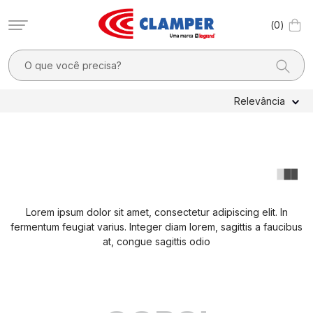
0
O que você precisa?
TERMOS MAIS BUSCADOS
Relevância
1
º
filtro linha
2
º
dps
3
º
pocket x
4
º
dps - dispositivos proteção contra surtos elétricos
Lorem ipsum dolor sit amet, consectetur adipiscing elit. In
5
º
residencial
fermentum feugiat varius. Integer diam lorem, sagittis a faucibus
6
º
clamper mobi
at, congue sagittis odio
7
º
2
8
º
pocket
9
º
1040v