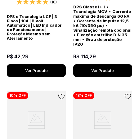
elétricos
(10)
DPS Classe I+II
•
Tecnologia MOV
•
Corrente
máxima de descarga 60 kA
DPS e Tecnologia LCF | 3
•
Corrente de impulso 12,5
Pinos | 10A | Bivolt
Automático | LED Indicador
kA (10/350 µs)
•
de Funcionamento |
Sinalização remota opcional
Proteção Mesmo sem
•
Fixação em trilho DIN 35
Aterramento
mm
•
Grau de proteção
IP20
R$
42
,
29
R$
114
,
29
Ver Produto
Ver Produto
10%
OFF
18%
OFF