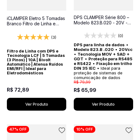
DPS CLAMPER Série 800 –
iCLAMPER Eletro 5 Tomadas
Modelo 823.B.020 - 20V -
Branco Filtro de Linha e
Proteção para Sinais em
Protetor Elétrico DPS Bivolt
Sistemas de Automação
(0)
(3)
Industrial, RS485 e RS422
DPS para linha de dados
•
Modelo 823.B .020
•
20Vcc
Filtro de Linha com DPS e
•
Tecnologia MOV + SAD +
Tecnologia LCF | 5 Tomadas
GDT
•
Proteção para RS485
(3 Pinos) | 10A | Bivolt
e RS422
•
Fixação em trilho
Automático | Atenua Ruídos
DIN 35 IEC
• Ideal para
EMI/RFI | Ideal para
proteção de sistemas de
Eletrodomésticos
comunicação de dados
R$
79
,
99
R$
72
,
89
R$
65
,
99
Ver Produto
Ver Produto
47%
OFF
10%
OFF