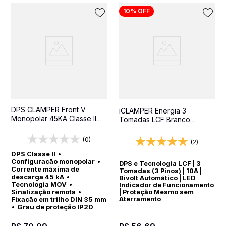
10%
OFF
DPS CLAMPER Front V
iCLAMPER Energia 3
Monopolar 45KA Classe II
Tomadas LCF Branco
SR - Protetor contra surtos
Protetor Elétrico DPS Bivolt
para quadros elétricos
(0)
(2)
DPS Classe II
•
Configuração monopolar
•
DPS e Tecnologia LCF | 3
Corrente máxima de
Tomadas (3 Pinos) | 10A |
descarga 45 kA
•
Bivolt Automático | LED
Tecnologia MOV
•
Indicador de Funcionamento
Sinalização remota
•
| Proteção Mesmo sem
Fixação em trilho DIN 35 mm
Aterramento
•
Grau de proteção IP20