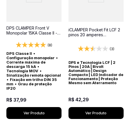
DPS CLAMPER Front V
iCLAMPER Pocket Fit LCF 2
Monopolar 15KA Classe II -
pinos 20 amperes
Protetor contra surtos para
Transparente Protetor
quadros elétricos
Elétrico DPS Bivolt
(8)
(3)
DPS Classe II
•
Configuração monopolar
•
Corrente máxima de
DPS e Tecnologia LCF | 2
descarga 15 kA
•
Pinos | 20A | Bivolt
Automático | Design
Tecnologia MOV
•
Compacto | LED Indicador de
Sinalização remota opcional
Funcionamento | Proteção
•
Fixação em trilho DIN 35
Mesmo sem Aterramento
mm
•
Grau de proteção
IP20
R$
42
,
29
R$
37
,
99
Ver Produto
Ver Produto