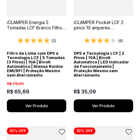
iCLAMPER Energia 5
iCLAMPER Pocket LCF 2
Tomadas LCF Branco Filtro
pinos 10 amperes
de Linha e Protetor Elétrico
Transparente Protetor
DPS Bivolt
Elétrico DPS Bivolt
(2)
(6)
Filtro de Linha com DPS e
DPS e Tecnologia LCF | 2
Tecnologia LCF | 5 Tomadas
Pinos | 10A | Bivolt
(3 Pinos) | 10A | Bivolt
Automático | LED Indicador
Automático | Atenua Ruídos
de Funcionamento |
EMI/RFI | Proteção Mesmo
Proteção Mesmo sem
sem Aterramento
Aterramento
R$
78
,
99
R$
65
,
69
R$
35
,
09
Ver Produto
Ver Produto
10%
OFF
10%
OFF