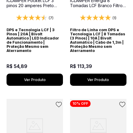
iCLAMPER Pocket LCF 3
iCLAMPER Energia 8
pinos 20 amperes Preto
Tomadas LCF Branco Filtro
Protetor Elétrico DPS Bivolt
de Linha e Protetor Elétrico
DPS Bivolt
(7)
(1)
DPS e Tecnologia LCF | 3
Filtro de Linha com DPS e
Pinos | 20A | Bivolt
Tecnologia LCF | 8 Tomadas
Automático | LED Indicador
(3 Pinos) | 10A | Bivolt
de Funcionamento |
Automático | Cabo de 1,3m |
Proteção Mesmo sem
Proteção Mesmo sem
Aterramento
Aterramento
R$
54
,
89
R$
113
,
39
Ver Produto
Ver Produto
10%
OFF