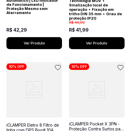
Automático | LED Indicador
Tecnologia MOV
•
de Funcionamento |
Sinalização local de
Proteção Mesmo sem
operação
•
Fixação em
Aterramento
trilho DIN 35 mm
•
Grau de
proteção IP20
R$
49
,
99
R$
42
,
29
R$
41
,
99
Ver Produto
Ver Produto
10%
OFF
10%
OFF
iCLAMPER Pocket X 3PN -
iCLAMPER Eletro 8 Filtro de
Proteção Contra Surtos para
linha com DPS Bivolt 10A