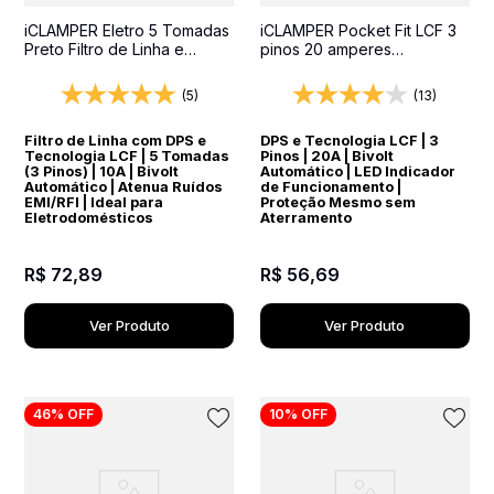
iCLAMPER Eletro 5 Tomadas
iCLAMPER Pocket Fit LCF 3
Preto Filtro de Linha e
pinos 20 amperes
Protetor Elétrico DPS Bivolt
Transparente Protetor
Elétrico DPS Bivolt
(5)
(13)
Filtro de Linha com DPS e
DPS e Tecnologia LCF | 3
Tecnologia LCF | 5 Tomadas
Pinos | 20A | Bivolt
(3 Pinos) | 10A | Bivolt
Automático | LED Indicador
Automático | Atenua Ruídos
de Funcionamento |
EMI/RFI | Ideal para
Proteção Mesmo sem
Eletrodomésticos
Aterramento
R$
72
,
89
R$
56
,
69
Ver Produto
Ver Produto
46%
OFF
10%
OFF