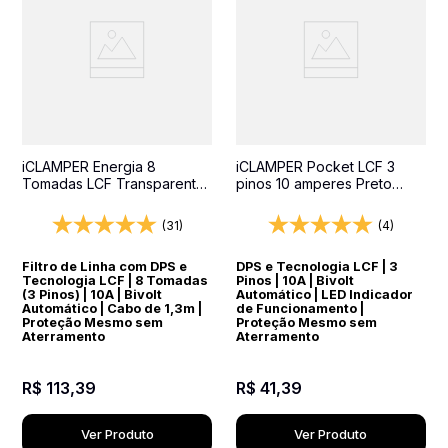
iCLAMPER Energia 8
iCLAMPER Pocket LCF 3
Tomadas LCF Transparente
pinos 10 amperes Preto
Filtro de Linha e Protetor
Protetor Elétrico DPS Bivolt
Elétrico DPS Bivolt
(31)
(4)
Filtro de Linha com DPS e
DPS e Tecnologia LCF | 3
Tecnologia LCF | 8 Tomadas
Pinos | 10A | Bivolt
(3 Pinos) | 10A | Bivolt
Automático | LED Indicador
Automático | Cabo de 1,3m |
de Funcionamento |
Proteção Mesmo sem
Proteção Mesmo sem
Aterramento
Aterramento
R$
113
,
39
R$
41
,
39
Ver Produto
Ver Produto