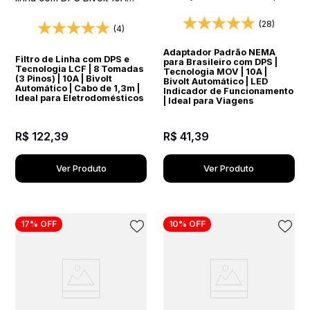
Equipamentos Importados
Preto
(28)
(4)
Adaptador Padrão NEMA
Filtro de Linha com DPS e
para Brasileiro com DPS |
Tecnologia LCF | 8 Tomadas
Tecnologia MOV | 10A |
(3 Pinos) | 10A | Bivolt
Bivolt Automático | LED
Automático | Cabo de 1,3m |
Indicador de Funcionamento
Ideal para Eletrodomésticos
| Ideal para Viagens
R$
122
,
39
R$
41
,
39
Ver Produto
Ver Produto
17%
OFF
10%
OFF