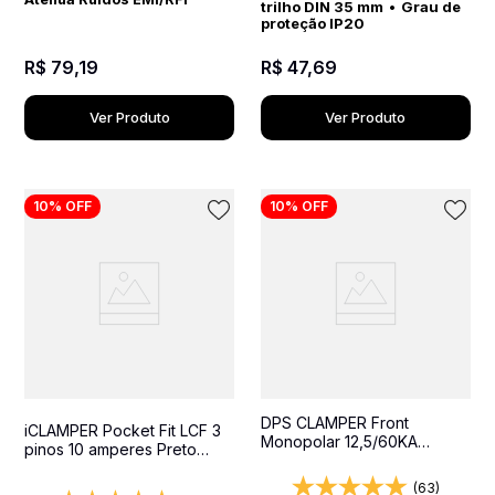
trilho DIN 35 mm
•
Grau de
proteção IP20
R$
79
,
19
R$
47
,
69
Ver Produto
Ver Produto
10%
OFF
10%
OFF
DPS CLAMPER Front
iCLAMPER Pocket Fit LCF 3
Monopolar 12,5/60KA
pinos 10 amperes Preto
Classe I+II - Protetor contra
Protetor Elétrico DPS Bivolt
surtos para quadros
(63)