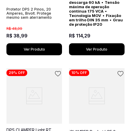
descarga 60 kA
•
Tensão
máxima de operação
Protetor DPS 2 Pinos, 20
contínua 175 VCA
•
Amperes, Bivolt. Protege
Tecnologia MOV
•
Fixação
mesmo sem aterramento
em trilho DIN 35 mm
•
Grau
de proteção IP20
R$
48
,
99
R$
38
,
99
R$
114
,
29
Ver Produto
Ver Produto
29%
OFF
10%
OFF
DPS CLAMPER Light RT