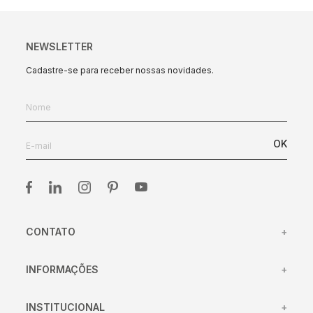
NEWSLETTER
Cadastre-se para receber nossas novidades.
OK
CONTATO
+
(31) 98417-45
INFORMAÇÕES
+
(31) 98433-4106
Centro de Atendimento
atendimento@clamper.com.br
INSTITUCIONAL
+
Trocas e devoluções