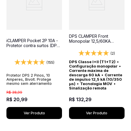
DPS CLAMPER Front
iCLAMPER Pocket 2P 10A -
Monopolar 12,5/60KA
Protetor contra surtos (DPS)
Classe I+II - Protetor contra
- 127/220 volts - 10 amperes
surtos para quadros
(2)
- 1 tomada - 2 pinos
elétricos
DPS Classe I+II (T1+T2)
•
(155)
Configuração monopolar
•
Corrente máxima de
descarga 60 kA
•
Corrente
Protetor DPS 2 Pinos, 10
de impulso 12,5 kA (10/350
Amperes, Bivolt. Protege
µs)
•
Tecnologia MOV
•
mesmo sem aterramento
Sinalização remota
R$
38
,
99
R$
20
,
99
R$
132
,
29
Ver Produto
Ver Produto