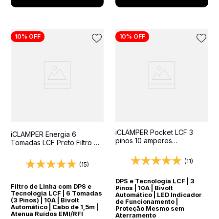
10%
OFF
10%
OFF
iCLAMPER Pocket LCF 3
iCLAMPER Energia 6
pinos 10 amperes
Tomadas LCF Preto Filtro de
Transparente Protetor
Linha e Protetor Elétrico
Elétrico DPS Bivolt
DPS Bivolt
(11)
(15)
DPS e Tecnologia LCF | 3
Filtro de Linha com DPS e
Pinos | 10A | Bivolt
Tecnologia LCF | 6 Tomadas
Automático | LED Indicador
(3 Pinos) | 10A | Bivolt
de Funcionamento |
Automático | Cabo de 1,5m |
Proteção Mesmo sem
Atenua Ruídos EMI/RFI
Aterramento