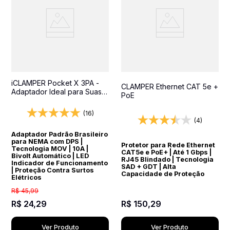
iCLAMPER Pocket X 3PA -
CLAMPER Ethernet CAT 5e +
Adaptador Ideal para Suas
PoE
Viagens Internacionais
(16)
(4)
Adaptador Padrão Brasileiro
para NEMA com DPS |
Protetor para Rede Ethernet
Tecnologia MOV | 10A |
CAT5e e PoE+ | Até 1 Gbps |
Bivolt Automático | LED
RJ45 Blindado | Tecnologia
Indicador de Funcionamento
SAD + GDT | Alta
| Proteção Contra Surtos
Capacidade de Proteção
Elétricos
R$
45
,
99
R$
24
,
29
R$
150
,
29
Ver Produto
Ver Produto