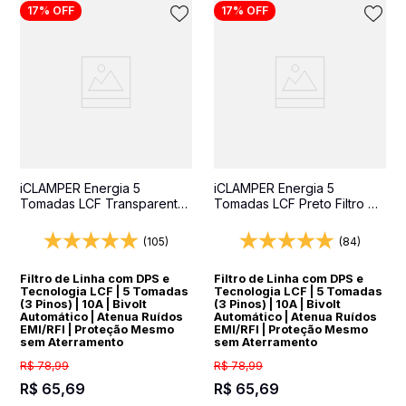
17%
OFF
17%
OFF
10
º
string box
iCLAMPER Energia 5
iCLAMPER Energia 5
Tomadas LCF Transparente
Tomadas LCF Preto Filtro de
Filtro de Linha e Protetor
Linha e Protetor Elétrico
Elétrico DPS Bivolt
DPS Bivolt
(105)
(84)
Filtro de Linha com DPS e
Filtro de Linha com DPS e
Tecnologia LCF | 5 Tomadas
Tecnologia LCF | 5 Tomadas
(3 Pinos) | 10A | Bivolt
(3 Pinos) | 10A | Bivolt
Automático | Atenua Ruídos
Automático | Atenua Ruídos
EMI/RFI | Proteção Mesmo
EMI/RFI | Proteção Mesmo
sem Aterramento
sem Aterramento
R$
78
,
99
R$
78
,
99
R$
65
,
69
R$
65
,
69