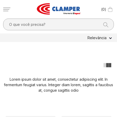
0
O que você precisa?
TERMOS MAIS BUSCADOS
Relevância
1
º
filtro linha
2
º
dps
3
º
20a
4
º
dps - dispositivos proteção contra surtos elétricos
Lorem ipsum dolor sit amet, consectetur adipiscing elit. In
5
º
pocket x
fermentum feugiat varius. Integer diam lorem, sagittis a faucibus
6
º
clamper mobi
at, congue sagittis odio
7
º
residencial
8
º
pocket
9
º
mobi box