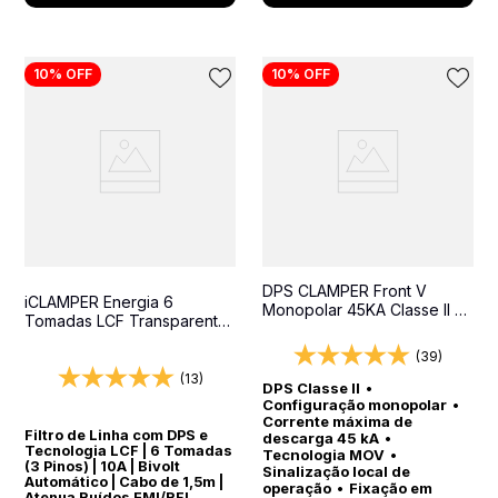
10%
OFF
10%
OFF
DPS CLAMPER Front V
iCLAMPER Energia 6
Monopolar 45KA Classe II -
Tomadas LCF Transparente
Protetor contra surtos para
Filtro de Linha e Protetor
quadros elétricos
(39)
Elétrico DPS Bivolt
(13)
DPS Classe II
•
Configuração monopolar
•
Corrente máxima de
Filtro de Linha com DPS e
descarga 45 kA
•
Tecnologia LCF | 6 Tomadas
Tecnologia MOV
•
(3 Pinos) | 10A | Bivolt
Sinalização local de
Automático | Cabo de 1,5m |
operação
•
Fixação em
Atenua Ruídos EMI/RFI