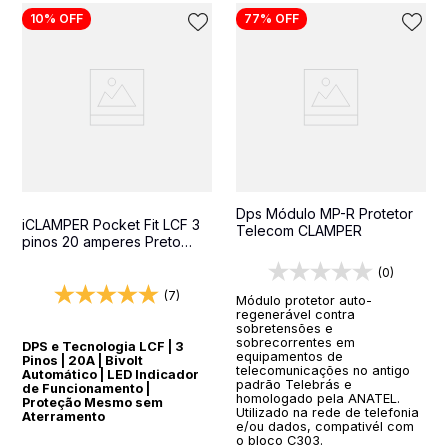
10%
OFF
77%
OFF
Dps Módulo MP-R Protetor
iCLAMPER Pocket Fit LCF 3
Telecom CLAMPER
pinos 20 amperes Preto
Protetor Elétrico DPS Bivolt
(0)
(7)
Módulo protetor auto-
regenerável contra
sobretensões e
sobrecorrentes em
DPS e Tecnologia LCF | 3
equipamentos de
Pinos | 20A | Bivolt
telecomunicações no antigo
Automático | LED Indicador
padrão Telebrás e
de Funcionamento |
homologado pela ANATEL.
Proteção Mesmo sem
Utilizado na rede de telefonia
Aterramento
e/ou dados, compativél com
o bloco C303.