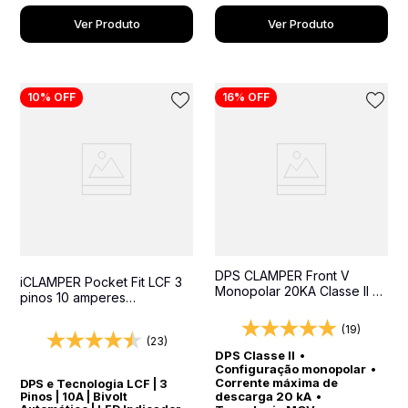
Ver Produto
Ver Produto
10%
OFF
16%
OFF
DPS CLAMPER Front V
iCLAMPER Pocket Fit LCF 3
Monopolar 20KA Classe II -
pinos 10 amperes
Protetor contra surtos para
Transparente Protetor
quadros elétricos
Elétrico DPS Bivolt
(19)
(23)
DPS Classe II
•
Configuração monopolar
•
Corrente máxima de
DPS e Tecnologia LCF | 3
descarga 20 kA
•
Pinos | 10A | Bivolt