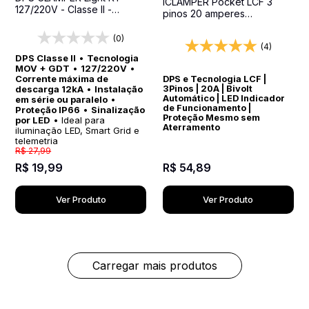
iCLAMPER Pocket LCF 3
127/220V - Classe II -
pinos 20 amperes
Proteção para Sistemas de
Transparente Protetor
Iluminação LED, Smart Grid e
Elétrico DPS Bivolt
(0)
Telemetria
(4)
DPS Classe II
•
Tecnologia
MOV + GDT
•
127/220V
•
Corrente máxima de
DPS e Tecnologia LCF |
descarga 12kA
•
Instalação
3Pinos | 20A | Bivolt
Automático | LED Indicador
em série ou paralelo
•
de Funcionamento |
Proteção IP66
•
Sinalização
Proteção Mesmo sem
por LED
• Ideal para
Aterramento
iluminação LED, Smart Grid e
telemetria
R$
27
,
99
R$
54
,
89
R$
19
,
99
Ver Produto
Ver Produto