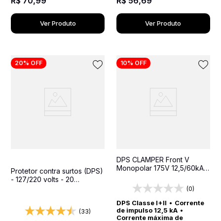
R$
56
,
69
R$
70
,
99
Ver Produto
Ver Produto
20%
OFF
10%
OFF
DPS CLAMPER Front V
Monopolar 175V 12,5/60kA
Protetor contra surtos (DPS)
Classe I+II - Protetor contra
- 127/220 volts - 20
surtos para quadros
amperes - 1 tomada - 2
(0)
elétricos
pinos - iCLAMPER Pocket 2P
DPS Classe I+II
•
Corrente
20A
de impulso 12,5 kA
•
(33)
Corrente máxima de