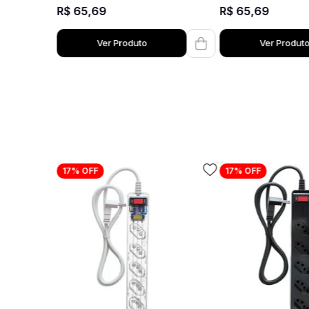
R$
65
,
69
R$
65
,
69
Ver Produto
Ver Produt
17%
OFF
17%
OFF