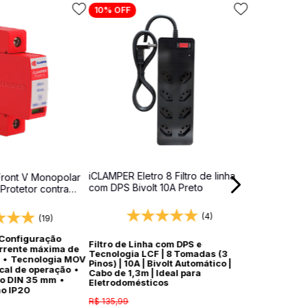
10%
OFF
iCLAMPER Eletro 8 Filtro de linha
ront V Monopolar
com DPS Bivolt 10A Preto
 Protetor contra
dros elétricos
(4)
(19)
Configuração
Filtro de Linha com DPS e
rrente máxima de
Tecnologia LCF | 8 Tomadas (3
•
Tecnologia MOV
Pinos) | 10A | Bivolt Automático |
ocal de operação
•
Cabo de 1,3m | Ideal para
ho DIN 35 mm
•
Eletrodomésticos
ão IP20
R$
135
,
99