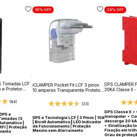
10%
OFF
24%
OFF
5 Tomadas LCF
DPS CLAMPER F
iCLAMPER Pocket Fit LCF 3 pinos
a e Protetor
20KA Classe II -
10 amperes Transparente Protetor
surtos para qua
Elétrico DPS Bivolt
(84)
(23)
DPS Classe II
•
 DPS e
monopolar
•
Co
DPS e Tecnologia LCF | 3 Pinos | 10A
 Tomadas (3
descarga 20 kA
| Bivolt Automático | LED Indicador
 Automático |
•
Sinalização l
de Funcionamento | Proteção
FI | Proteção
Fixação em tril
Mesmo sem Aterramento
mento
Grau de proteç