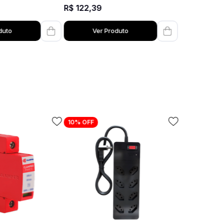
R$
122
,
39
duto
Ver Produto
10%
OFF