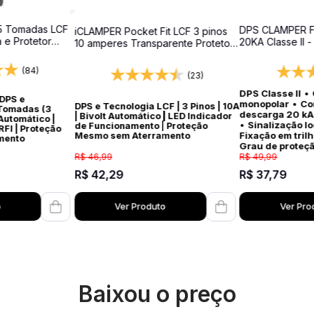
5 Tomadas LCF
DPS CLAMPER F
iCLAMPER Pocket Fit LCF 3 pinos
a e Protetor
20KA Classe II -
10 amperes Transparente Protetor
surtos para qua
Elétrico DPS Bivolt
(84)
(23)
DPS Classe II
•
 DPS e
monopolar
•
Co
DPS e Tecnologia LCF | 3 Pinos | 10A
 Tomadas (3
descarga 20 kA
| Bivolt Automático | LED Indicador
 Automático |
•
Sinalização l
de Funcionamento | Proteção
FI | Proteção
Fixação em tril
Mesmo sem Aterramento
mento
Grau de proteç
R$
49
,
99
R$
46
,
99
R$
37
,
79
R$
42
,
29
o
Ver Produto
Ver Pro
Baixou o preço