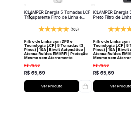
iCLAMPER Energia 5 Tomadas LCF
iCLAMPER Energia 
Transparente Filtro de Linha e
Preto Filtro de Linh
Protetor Elétrico DPS Bivolt
Elétrico DPS Bivolt
(105)
Filtro de Linha com DPS e
Filtro de Linha com
Tecnologia LCF | 5 Tomadas (3
Tecnologia LCF | 5
Pinos) | 10A | Bivolt Automático |
Pinos) | 10A | Bivolt
Atenua Ruídos EMI/RFI | Proteção
Atenua Ruídos EMI/R
Mesmo sem Aterramento
Mesmo sem Aterra
R$
78
,
99
R$
78
,
99
R$
65
,
69
R$
65
,
69
Ver Produto
Ver Produt