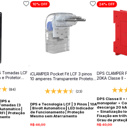
10%
OFF
24%
OFF
5 Tomadas LCF
DPS CLAMPER F
iCLAMPER Pocket Fit LCF 3 pinos
a e Protetor
20KA Classe II -
10 amperes Transparente Protetor
surtos para qua
Elétrico DPS Bivolt
(84)
(23)
DPS Classe II
•
 DPS e
monopolar
•
Co
DPS e Tecnologia LCF | 3 Pinos | 10A
 Tomadas (3
descarga 20 kA
| Bivolt Automático | LED Indicador
 Automático |
•
Sinalização l
de Funcionamento | Proteção
FI | Proteção
Fixação em tril
Mesmo sem Aterramento
mento
Grau de proteç
R$
49
,
99
R$
46
,
99