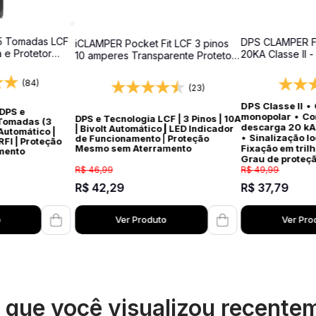
5 Tomadas LCF
DPS CLAMPER F
iCLAMPER Pocket Fit LCF 3 pinos
a e Protetor
20KA Classe II -
10 amperes Transparente Protetor
surtos para qua
Elétrico DPS Bivolt
(84)
(23)
DPS Classe II
•
 DPS e
monopolar
•
Co
DPS e Tecnologia LCF | 3 Pinos | 10A
 Tomadas (3
descarga 20 kA
| Bivolt Automático | LED Indicador
 Automático |
•
Sinalização l
de Funcionamento | Proteção
FI | Proteção
Fixação em tril
Mesmo sem Aterramento
mento
Grau de proteç
R$
49
,
99
R$
46
,
99
R$
37
,
79
R$
42
,
29
o
Ver Produto
Ver Pro
s que você visualizou recente