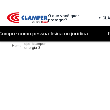
O que você quer
ICL
▾
proteger?
pre como pessoa física ou jurídica
Prot
dps-iclamper-
energia-3