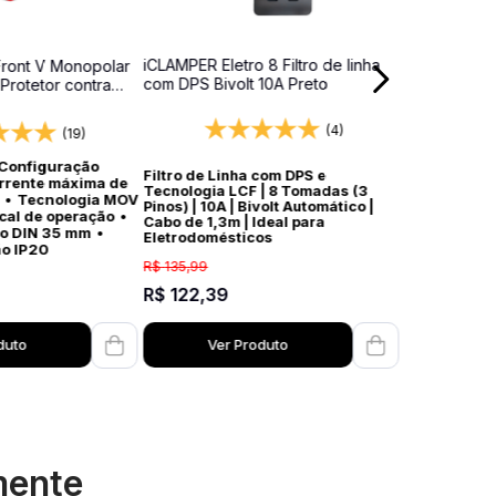
iCLAMPER Eletro 8 Filtro de linha
ront V Monopolar
com DPS Bivolt 10A Preto
 Protetor contra
dros elétricos
(4)
(19)
Configuração
Filtro de Linha com DPS e
rrente máxima de
Tecnologia LCF | 8 Tomadas (3
•
Tecnologia MOV
Pinos) | 10A | Bivolt Automático |
ocal de operação
•
Cabo de 1,3m | Ideal para
ho DIN 35 mm
•
Eletrodomésticos
ão IP20
R$
135
,
99
R$
122
,
39
duto
Ver Produto
mente