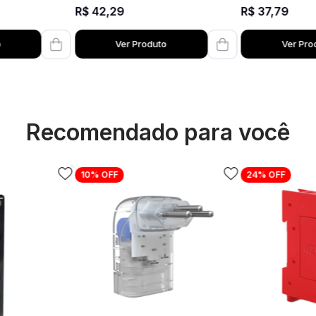
R$
37
,
79
R$
42
,
29
o
Ver Produto
Ver Pro
Recomendado para você
10%
OFF
24%
OFF