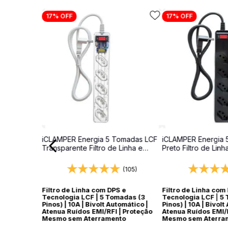
17%
OFF
17%
OFF
iCLAMPER Energia 5 Tomadas LCF
iCLAMPER Energia 
Transparente Filtro de Linha e
Preto Filtro de Linh
Protetor Elétrico DPS Bivolt
Elétrico DPS Bivolt
(105)
Filtro de Linha com DPS e
Filtro de Linha com
Tecnologia LCF | 5 Tomadas (3
Tecnologia LCF | 5
Pinos) | 10A | Bivolt Automático |
Pinos) | 10A | Bivolt
Atenua Ruídos EMI/RFI | Proteção
Atenua Ruídos EMI/R
Mesmo sem Aterramento
Mesmo sem Aterra