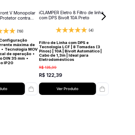
iCLAMPER Eletro 8 Filtro de linha
ront V Monopolar
com DPS Bivolt 10A Preto
 Protetor contra
dros elétricos
(4)
(19)
Configuração
Filtro de Linha com DPS e
rrente máxima de
Tecnologia LCF | 8 Tomadas (3
•
Tecnologia MOV
Pinos) | 10A | Bivolt Automático |
ocal de operação
•
Cabo de 1,3m | Ideal para
ho DIN 35 mm
•
Eletrodomésticos
ão IP20
R$
135
,
99
R$
122
,
39
duto
Ver Produto