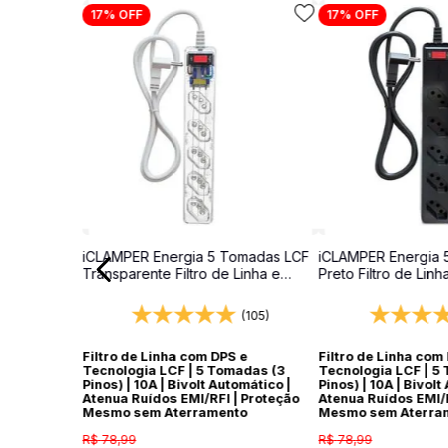
17%
OFF
17%
OFF
iCLAMPER Energia 5 Tomadas LCF
iCLAMPER Energia 
Transparente Filtro de Linha e
Preto Filtro de Linh
Protetor Elétrico DPS Bivolt
Elétrico DPS Bivolt
(105)
Filtro de Linha com DPS e
Filtro de Linha com
Tecnologia LCF | 5 Tomadas (3
Tecnologia LCF | 5
Pinos) | 10A | Bivolt Automático |
Pinos) | 10A | Bivolt
Atenua Ruídos EMI/RFI | Proteção
Atenua Ruídos EMI/R
Mesmo sem Aterramento
Mesmo sem Aterra
R$
78
,
99
R$
78
,
99