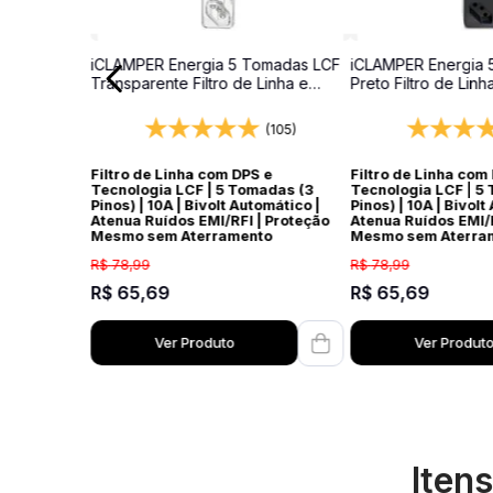
iCLAMPER Energia 5 Tomadas LCF
iCLAMPER Energia 
Transparente Filtro de Linha e
Preto Filtro de Linh
Protetor Elétrico DPS Bivolt
Elétrico DPS Bivolt
(105)
Filtro de Linha com DPS e
Filtro de Linha com
Tecnologia LCF | 5 Tomadas (3
Tecnologia LCF | 5
Pinos) | 10A | Bivolt Automático |
Pinos) | 10A | Bivolt
Atenua Ruídos EMI/RFI | Proteção
Atenua Ruídos EMI/R
Mesmo sem Aterramento
Mesmo sem Aterra
R$
78
,
99
R$
78
,
99
R$
65
,
69
R$
65
,
69
Ver Produto
Ver Produt
Iten