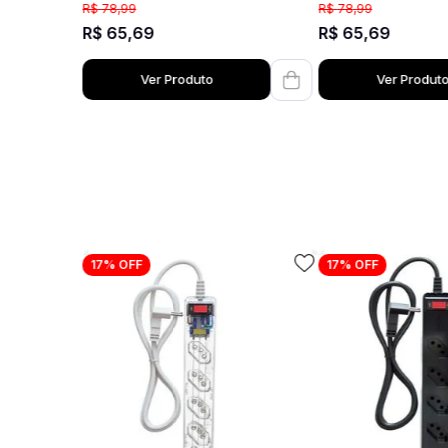
R$
78
,
99
R$
78
,
99
R$
65
,
69
R$
65
,
69
Ver Produto
Ver Produt
17%
OFF
17%
OFF