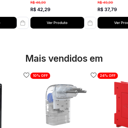
R$
49
,
99
R$
46
,
99
R$
37
,
79
R$
42
,
29
o
Ver Produto
Ver Pro
Mais vendidos em
10%
OFF
24%
OFF