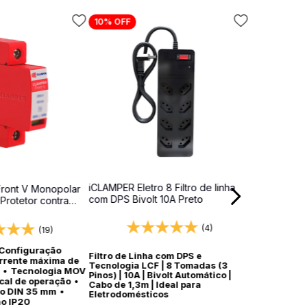
10%
OFF
iCLAMPER Eletro 8 Filtro de linha
ront V Monopolar
com DPS Bivolt 10A Preto
 Protetor contra
dros elétricos
(4)
(19)
Configuração
Filtro de Linha com DPS e
rrente máxima de
Tecnologia LCF | 8 Tomadas (3
•
Tecnologia MOV
Pinos) | 10A | Bivolt Automático |
ocal de operação
•
Cabo de 1,3m | Ideal para
ho DIN 35 mm
•
Eletrodomésticos
ão IP20