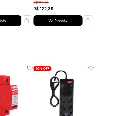
R$
135
,
99
R$
122
,
39
duto
Ver Produto
10%
OFF