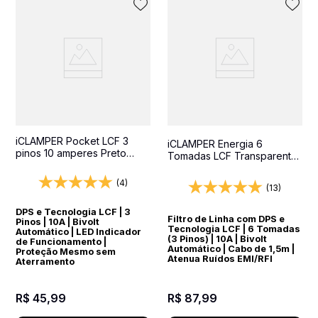
iCLAMPER Pocket LCF 3
iCLAMPER Energia 6
pinos 10 amperes Preto
Tomadas LCF Transparente
Protetor Elétrico DPS Bivolt
Filtro de Linha e Protetor
Elétrico DPS Bivolt
(4)
(13)
DPS e Tecnologia LCF | 3
Filtro de Linha com DPS e
Pinos | 10A | Bivolt
Tecnologia LCF | 6 Tomadas
Automático | LED Indicador
(3 Pinos) | 10A | Bivolt
de Funcionamento |
Automático | Cabo de 1,5m |
Proteção Mesmo sem
Atenua Ruídos EMI/RFI
Aterramento
R$
45
,
99
R$
87
,
99