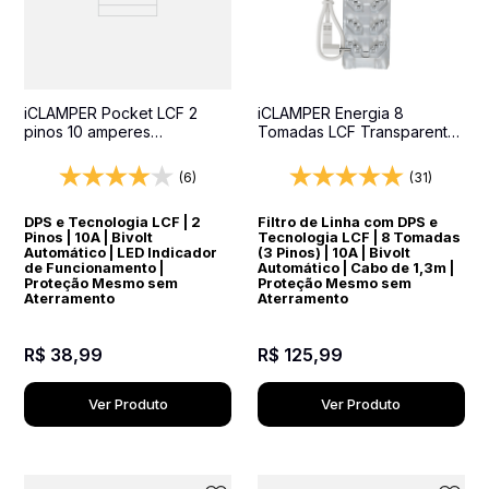
iCLAMPER Pocket LCF 2
iCLAMPER Energia 8
pinos 10 amperes
Tomadas LCF Transparente
Transparente Protetor
Filtro de Linha e Protetor
Elétrico DPS Bivolt
Elétrico DPS Bivolt
(6)
(31)
DPS e Tecnologia LCF | 2
Filtro de Linha com DPS e
Pinos | 10A | Bivolt
Tecnologia LCF | 8 Tomadas
Automático | LED Indicador
(3 Pinos) | 10A | Bivolt
de Funcionamento |
Automático | Cabo de 1,3m |
Proteção Mesmo sem
Proteção Mesmo sem
Aterramento
Aterramento
R$
38
,
99
R$
125
,
99
Ver Produto
Ver Produto