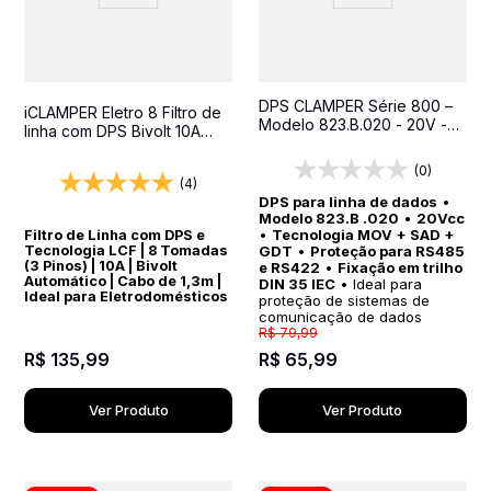
DPS CLAMPER Série 800 –
iCLAMPER Eletro 8 Filtro de
Modelo 823.B.020 - 20V -
linha com DPS Bivolt 10A
Proteção para Sinais em
Preto
Sistemas de Automação
(0)
Industrial, RS485 e RS422
(4)
DPS para linha de dados
•
Modelo 823.B .020
•
20Vcc
•
Tecnologia MOV + SAD +
Filtro de Linha com DPS e
GDT
•
Proteção para RS485
Tecnologia LCF | 8 Tomadas
(3 Pinos) | 10A | Bivolt
e RS422
•
Fixação em trilho
Automático | Cabo de 1,3m |
DIN 35 IEC
• Ideal para
Ideal para Eletrodomésticos
proteção de sistemas de
comunicação de dados
R$
79
,
99
R$
135
,
99
R$
65
,
99
Ver Produto
Ver Produto