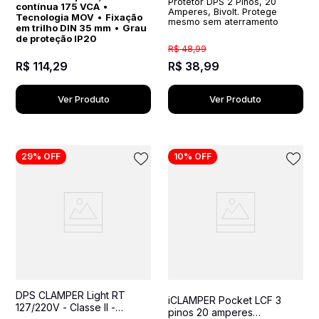
Protetor DPS 2 Pinos, 20
contínua 175 VCA
•
Amperes, Bivolt. Protege
Tecnologia MOV
•
Fixação
mesmo sem aterramento
em trilho DIN 35 mm
•
Grau
de proteção IP20
R$
48
,
99
R$
114
,
29
R$
38
,
99
Ver Produto
Ver Produto
29%
OFF
10%
OFF
DPS CLAMPER Light RT
iCLAMPER Pocket LCF 3
127/220V - Classe II -
pinos 20 amperes