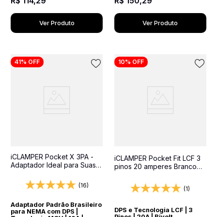
R$
150
,
29
R$
114
,
29
Ver Produto
Ver Produto
41%
OFF
10%
OFF
iCLAMPER Pocket X 3PA -
iCLAMPER Pocket Fit LCF 3
Adaptador Ideal para Suas
pinos 20 amperes Branco
Viagens Internacionais
Protetor Elétrico DPS Bivolt
(16)
(1)
Adaptador Padrão Brasileiro
DPS e Tecnologia LCF | 3
para NEMA com DPS |
Pinos | 20A | Bivolt