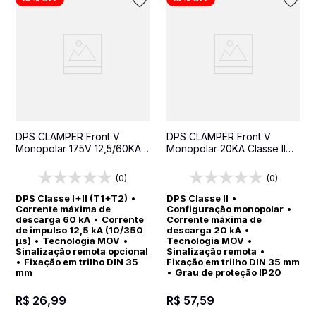
DPS CLAMPER Front V
DPS CLAMPER Front V
Monopolar 175V 12,5/60KA
Monopolar 20KA Classe II
Classe I+II SR - Protetor
SR - Protetor contra surtos
contra surtos para quadros
para quadros elétricos
(0)
(0)
elétricos
DPS Classe I+II (T1+T2)
•
DPS Classe II
•
Corrente máxima de
Configuração monopolar
•
descarga 60 kA
•
Corrente
Corrente máxima de
de impulso 12,5 kA (10/350
descarga 20 kA
•
µs)
•
Tecnologia MOV
•
Tecnologia MOV
•
Sinalização remota opcional
Sinalização remota
•
•
Fixação em trilho DIN 35
Fixação em trilho DIN 35 mm
mm
•
Grau de proteção IP20
R$
26
,
99
R$
57
,
59