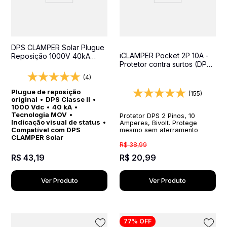
DPS CLAMPER Solar Plugue
iCLAMPER Pocket 2P 10A -
Reposição 1000V 40kA
Protetor contra surtos (DPS)
Classe II
- 127/220 volts - 10 amperes
(4)
- 1 tomada - 2 pinos
Plugue de reposição
(155)
original
•
DPS Classe II
•
1000 Vdc
•
40 kA
•
Tecnologia MOV
•
Protetor DPS 2 Pinos, 10
Indicação visual de status
•
Amperes, Bivolt. Protege
Compatível com DPS
mesmo sem aterramento
CLAMPER Solar
R$
38
,
99
R$
43
,
19
R$
20
,
99
Ver Produto
Ver Produto
77%
OFF