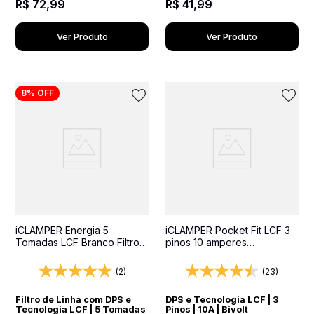
R$
72
,
99
R$
41
,
99
Ver Produto
Ver Produto
8%
OFF
iCLAMPER Energia 5
iCLAMPER Pocket Fit LCF 3
Tomadas LCF Branco Filtro
pinos 10 amperes
de Linha e Protetor Elétrico
Transparente Protetor
DPS Bivolt
Elétrico DPS Bivolt
(2)
(23)
Filtro de Linha com DPS e
DPS e Tecnologia LCF | 3
Tecnologia LCF | 5 Tomadas
Pinos | 10A | Bivolt