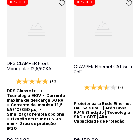
10%
OFF
10%
OFF
DPS CLAMPER Front
CLAMPER Ethernet CAT 5e +
Monopolar 12,5/60KA
PoE
Classe I+II - Protetor contra
surtos para quadros
(63)
elétricos
(4)
DPS Classe I+II
•
Tecnologia MOV
•
Corrente
máxima de descarga 60 kA
Protetor para Rede Ethernet
•
Corrente de impulso 12,5
CAT5e e PoE+ | Até 1 Gbps |
kA (10/350 µs)
•
RJ45 Blindado | Tecnologia
Sinalização remota opcional
SAD + GDT | Alta
•
Fixação em trilho DIN 35
Capacidade de Proteção
mm
•
Grau de proteção
IP20