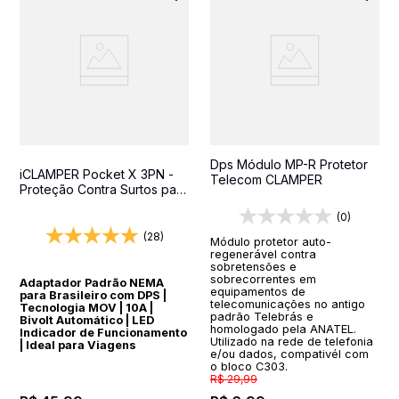
Dps Módulo MP-R Protetor
iCLAMPER Pocket X 3PN -
Telecom CLAMPER
Proteção Contra Surtos para
Equipamentos Importados
(0)
(28)
Módulo protetor auto-
regenerável contra
sobretensões e
sobrecorrentes em
Adaptador Padrão NEMA
equipamentos de
para Brasileiro com DPS |
telecomunicações no antigo
Tecnologia MOV | 10A |
padrão Telebrás e
Bivolt Automático | LED
homologado pela ANATEL.
Indicador de Funcionamento
Utilizado na rede de telefonia
| Ideal para Viagens
e/ou dados, compativél com
o bloco C303.
R$
29
,
99