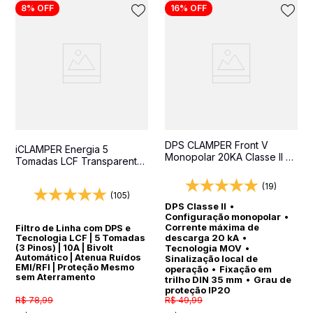
8%
OFF
16%
OFF
10
º
string box
DPS CLAMPER Front V
iCLAMPER Energia 5
Monopolar 20KA Classe II -
Tomadas LCF Transparente
Protetor contra surtos para
Filtro de Linha e Protetor
quadros elétricos
Elétrico DPS Bivolt
(19)
(105)
DPS Classe II
•
Configuração monopolar
•
Corrente máxima de
Filtro de Linha com DPS e
descarga 20 kA
•
Tecnologia LCF | 5 Tomadas
(3 Pinos) | 10A | Bivolt
Tecnologia MOV
•
Automático | Atenua Ruídos
Sinalização local de
EMI/RFI | Proteção Mesmo
operação
•
Fixação em
sem Aterramento
trilho DIN 35 mm
•
Grau de
proteção IP20
R$
78
,
99
R$
49
,
99