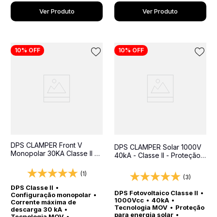
Ver Produto
Ver Produto
10%
OFF
10%
OFF
DPS CLAMPER Front V
DPS CLAMPER Solar 1000V
Monopolar 30KA Classe II -
40kA - Classe II - Proteção
Protetor contra surtos para
para Sistemas Fotovoltaicos
quadros elétricos
CC
(1)
(3)
DPS Classe II
•
DPS Fotovoltaico Classe II
•
Configuração monopolar
•
1000Vcc
•
40kA
•
Corrente máxima de
Tecnologia MOV
•
Proteção
descarga 30 kA
•
para energia solar
•
Tecnologia MOV
•