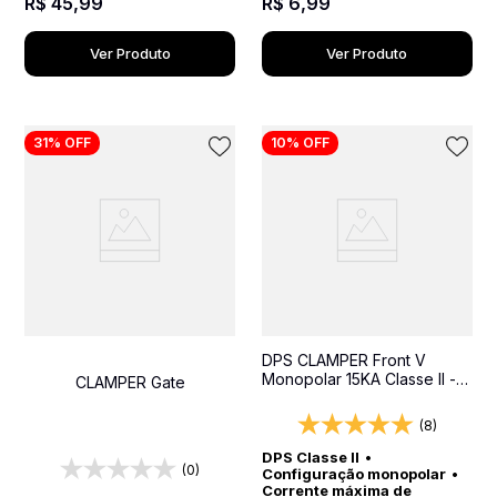
R$
45
,
99
R$
6
,
99
Ver Produto
Ver Produto
31%
OFF
10%
OFF
DPS CLAMPER Front V
Monopolar 15KA Classe II -
CLAMPER Gate
Protetor contra surtos para
quadros elétricos
(8)
DPS Classe II
•
(0)
Configuração monopolar
•
Corrente máxima de