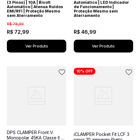
(3 Pinos) | 10A | Bivolt
Automático | LED Indicador
Automático | Atenua Ruídos
de Funcionamento |
EMI/RFI | Proteção Mesmo
Proteção Mesmo sem
sem Aterramento
Aterramento
R$
78
,
99
R$
72
,
99
R$
46
,
99
Ver Produto
Ver Produto
10%
OFF
DPS CLAMPER Front V
iCLAMPER Pocket Fit LCF 3
Monopolar 45KA Classe II -
pinos 10 amperes Preto