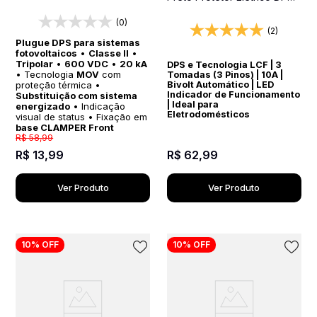
Bivolt
(0)
(2)
Plugue DPS para sistemas
fotovoltaicos
•
Classe II
•
Tripolar
•
600 VDC
•
20 kA
DPS e Tecnologia LCF | 3
• Tecnologia
MOV
com
Tomadas (3 Pinos) | 10A |
Bivolt Automático | LED
proteção térmica •
Indicador de Funcionamento
Substituição com sistema
| Ideal para
energizado
• Indicação
Eletrodomésticos
visual de status • Fixação em
base CLAMPER Front
R$
58
,
99
R$
62
,
99
R$
13
,
99
Ver Produto
Ver Produto
10%
OFF
10%
OFF