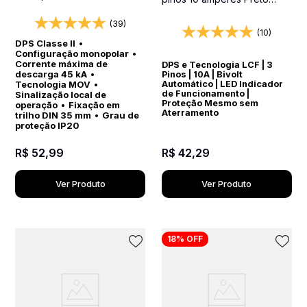
Protetor contra surtos para
Protetor Elétrico DPS Bivolt
quadros elétricos
(39)
(10)
DPS Classe II
•
Configuração monopolar
•
Corrente máxima de
DPS e Tecnologia LCF | 3
descarga 45 kA
•
Pinos | 10A | Bivolt
Automático | LED Indicador
Tecnologia MOV
•
de Funcionamento |
Sinalização local de
Proteção Mesmo sem
operação
•
Fixação em
Aterramento
trilho DIN 35 mm
•
Grau de
proteção IP20
R$
42
,
29
R$
52
,
99
Ver Produto
Ver Produto
18%
OFF