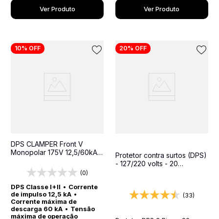
Ver Produto
Ver Produto
10%
OFF
20%
OFF
DPS CLAMPER Front V
Monopolar 175V 12,5/60kA
Protetor contra surtos (DPS)
Classe I+II - Protetor contra
- 127/220 volts - 20
surtos para quadros
amperes - 1 tomada - 2
(0)
elétricos
pinos - iCLAMPER Pocket 2P
DPS Classe I+II
•
Corrente
20A
de impulso 12,5 kA
•
(33)
Corrente máxima de
descarga 60 kA
•
Tensão
máxima de operação