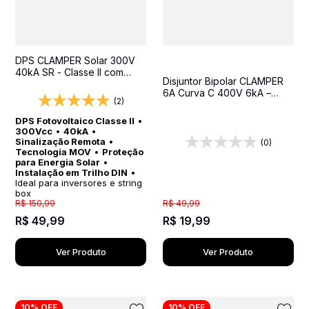
DPS CLAMPER Solar 300V
40kA SR - Classe II com
Disjuntor Bipolar CLAMPER
Sinalização Remota para
6A Curva C 400V 6kA –
Sistemas Fotovoltaicos
(2)
Proteção Contra
Sobrecarga e Curto-Circuito
DPS Fotovoltaico Classe II
•
300Vcc
•
40kA
•
Sinalização Remota
•
(0)
Tecnologia MOV
•
Proteção
para Energia Solar
•
Instalação em Trilho DIN
•
Ideal para inversores e string
box
R$
150
,
99
R$
49
,
99
R$
49
,
99
R$
19
,
99
Ver Produto
Ver Produto
10%
OFF
10%
OFF