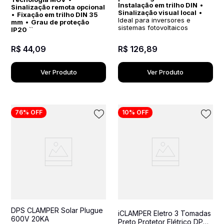
Instalação em trilho DIN
•
Sinalização remota opcional
Sinalização visual local
•
•
Fixação em trilho DIN 35
Ideal para inversores e
mm
•
Grau de proteção
sistemas fotovoltaicos
IP20
``
R$
44
,
09
R$
126
,
89
Ver Produto
Ver Produto
76%
OFF
10%
OFF
DPS CLAMPER Solar Plugue
iCLAMPER Eletro 3 Tomadas
600V 20KA
Preto Protetor Elétrico DPS