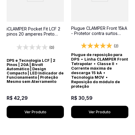
Plugue CLAMPER Front 15kA
iCLAMPER Pocket Fit LCF 2
- Protetor contra surtos
pinos 20 amperes Preto
(DPS) para quadros
Protetor Elétrico DPS Bivolt
elétricos
(2)
(0)
Plugue de reposição para
DPS
•
Linha CLAMPER Front
DPS e Tecnologia LCF | 2
Tetrapolar
•
Classe II
•
Pinos | 20A | Bivolt
Corrente máxima de
Automático | Design
descarga 15 kA
•
Compacto | LED Indicador de
Tecnologia MOV
•
Funcionamento | Proteção
Reposição do módulo de
Mesmo sem Aterramento
proteção
R$
42
,
29
R$
30
,
59
Ver Produto
Ver Produto