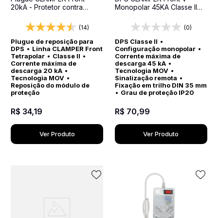
20kA - Protetor contra
Monopolar 45KA Classe II
surtos (DPS) para quadros
SR - Protetor contra surtos
elétricos
para quadros elétricos
(14)
(0)
Plugue de reposição para
DPS Classe II
•
DPS
•
Linha CLAMPER Front
Configuração monopolar
•
Tetrapolar
•
Classe II
•
Corrente máxima de
Corrente máxima de
descarga 45 kA
•
descarga 20 kA
•
Tecnologia MOV
•
Tecnologia MOV
•
Sinalização remota
•
Reposição do módulo de
Fixação em trilho DIN 35 mm
proteção
•
Grau de proteção IP20
R$
34
,
19
R$
70
,
99
Ver Produto
Ver Produto