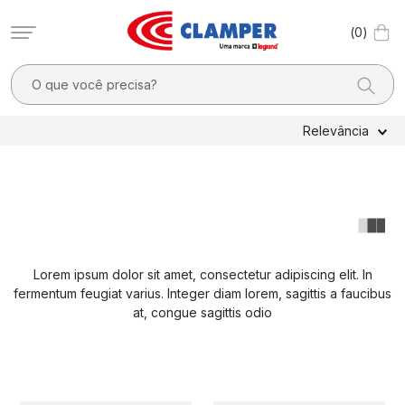
0
O que você precisa?
TERMOS MAIS BUSCADOS
Relevância
1
º
filtro linha
2
º
dps
3
º
pocket x
4
º
dps - dispositivos proteção contra surtos elétricos
Lorem ipsum dolor sit amet, consectetur adipiscing elit. In
5
º
residencial
fermentum feugiat varius. Integer diam lorem, sagittis a faucibus
6
º
clamper mobi
at, congue sagittis odio
7
º
2
8
º
pocket
9
º
1040v