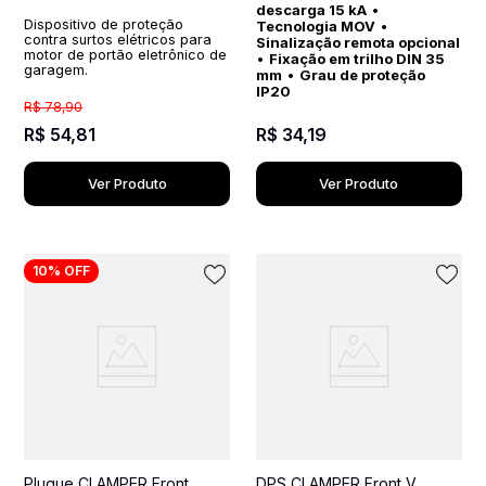
descarga 15 kA
•
Dispositivo de proteção
Tecnologia MOV
•
contra surtos elétricos para
Sinalização remota opcional
motor de portão eletrônico de
•
Fixação em trilho DIN 35
garagem.
mm
•
Grau de proteção
IP20
R$
78
,
90
R$
54
,
81
R$
34
,
19
Ver Produto
Ver Produto
10%
OFF
Plugue CLAMPER Front
DPS CLAMPER Front V