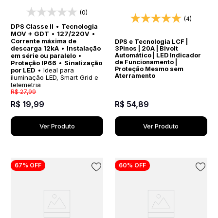
Proteção para Sistemas de
Transparente Protetor
Iluminação LED, Smart Grid e
Elétrico DPS Bivolt
(0)
Telemetria
(4)
DPS Classe II
•
Tecnologia
MOV + GDT
•
127/220V
•
Corrente máxima de
DPS e Tecnologia LCF |
descarga 12kA
•
Instalação
3Pinos | 20A | Bivolt
Automático | LED Indicador
em série ou paralelo
•
de Funcionamento |
Proteção IP66
•
Sinalização
Proteção Mesmo sem
por LED
• Ideal para
Aterramento
iluminação LED, Smart Grid e
telemetria
R$
27
,
99
R$
54
,
89
R$
19
,
99
Ver Produto
Ver Produto
67%
OFF
60%
OFF