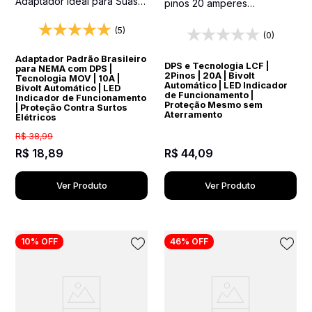
Adaptador Ideal para Suas
pinos 20 amperes
Viagens Internacionais
Transparente Protetor
Elétrico DPS Bivolt
(5)
(0)
Adaptador Padrão Brasileiro
DPS e Tecnologia LCF |
para NEMA com DPS |
2Pinos | 20A | Bivolt
Tecnologia MOV | 10A |
Automático | LED Indicador
Bivolt Automático | LED
de Funcionamento |
Indicador de Funcionamento
Proteção Mesmo sem
| Proteção Contra Surtos
Aterramento
Elétricos
R$
38
,
99
R$
18
,
89
R$
44
,
09
Ver Produto
Ver Produto
10%
OFF
46%
OFF