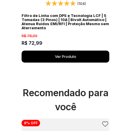
(104)
Filtro de Linha com DPS e Tecnologia LCF | 5
Tomadas (3 Pinos) | 10A | Bivolt Automático |
Atenua Ruídos EMI/RFI | Proteção Mesmo sem
Aterramento
R$
78
,
99
R$
72
,
99
Ver Produto
Recomendado para
você
8%
OFF