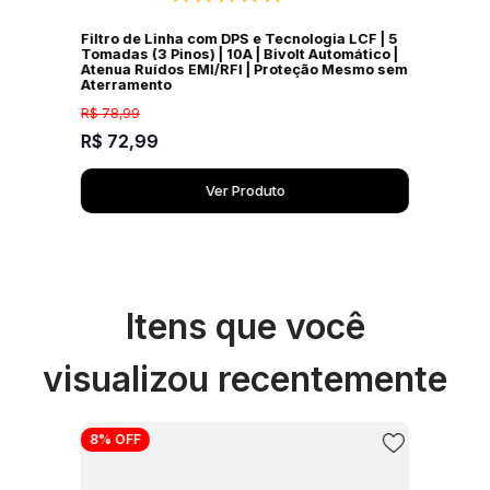
Filtro de Linha com DPS e Tecnologia LCF | 5
Tomadas (3 Pinos) | 10A | Bivolt Automático |
Atenua Ruídos EMI/RFI | Proteção Mesmo sem
Aterramento
R$
78
,
99
R$
72
,
99
Ver Produto
Itens que você
visualizou recentemente
8%
OFF