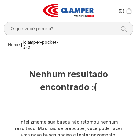
0
O que você precisa?
TERMOS MAIS BUSCADOS
iclamper-pocket-
2-p
1
º
filtro linha
2
º
dps
Nenhum resultado
3
º
20a
4
º
pocket x
encontrado :(
5
º
dps - dispositivos proteção contra surtos elétricos
6
º
10a
7
º
clamper mobi
Infelizmente sua busca não retornou nenhum
8
º
residencial
resultado. Mas não se preocupe, você pode fazer
uma nova busca abaixo e tentar novamente.
9
º
pocket