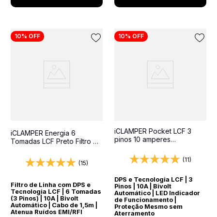
10%
OFF
10%
OFF
iCLAMPER Pocket LCF 3
iCLAMPER Energia 6
pinos 10 amperes
Tomadas LCF Preto Filtro de
Transparente Protetor
Linha e Protetor Elétrico
Elétrico DPS Bivolt
DPS Bivolt
(11)
(15)
DPS e Tecnologia LCF | 3
Filtro de Linha com DPS e
Pinos | 10A | Bivolt
Tecnologia LCF | 6 Tomadas
Automático | LED Indicador
(3 Pinos) | 10A | Bivolt
de Funcionamento |
Automático | Cabo de 1,5m |
Proteção Mesmo sem
Atenua Ruídos EMI/RFI
Aterramento