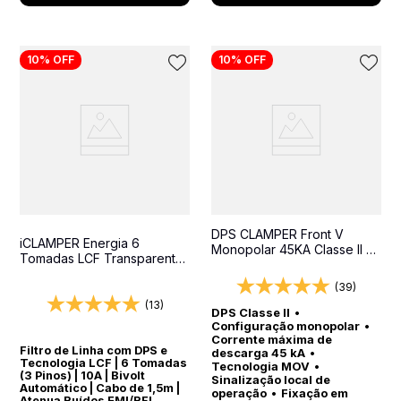
10%
OFF
10%
OFF
DPS CLAMPER Front V
iCLAMPER Energia 6
Monopolar 45KA Classe II -
Tomadas LCF Transparente
Protetor contra surtos para
Filtro de Linha e Protetor
quadros elétricos
(39)
Elétrico DPS Bivolt
(13)
DPS Classe II
•
Configuração monopolar
•
Corrente máxima de
Filtro de Linha com DPS e
descarga 45 kA
•
Tecnologia LCF | 6 Tomadas
Tecnologia MOV
•
(3 Pinos) | 10A | Bivolt
Sinalização local de
Automático | Cabo de 1,5m |
operação
•
Fixação em
Atenua Ruídos EMI/RFI