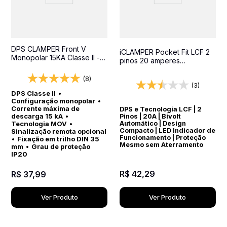
DPS CLAMPER Front V
iCLAMPER Pocket Fit LCF 2
Monopolar 15KA Classe II -
pinos 20 amperes
Protetor contra surtos para
Transparente Protetor
quadros elétricos
Elétrico DPS Bivolt
(8)
(3)
DPS Classe II
•
Configuração monopolar
•
Corrente máxima de
DPS e Tecnologia LCF | 2
descarga 15 kA
•
Pinos | 20A | Bivolt
Automático | Design
Tecnologia MOV
•
Compacto | LED Indicador de
Sinalização remota opcional
Funcionamento | Proteção
•
Fixação em trilho DIN 35
Mesmo sem Aterramento
mm
•
Grau de proteção
IP20
R$
42
,
29
R$
37
,
99
Ver Produto
Ver Produto