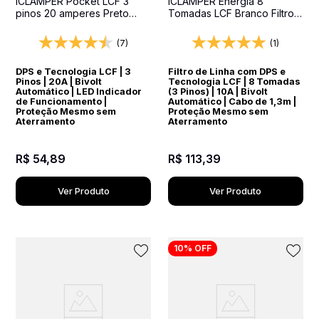
iCLAMPER Pocket LCF 3
iCLAMPER Energia 8
pinos 20 amperes Preto
Tomadas LCF Branco Filtro
Protetor Elétrico DPS Bivolt
de Linha e Protetor Elétrico
DPS Bivolt
(7)
(1)
DPS e Tecnologia LCF | 3
Filtro de Linha com DPS e
Pinos | 20A | Bivolt
Tecnologia LCF | 8 Tomadas
Automático | LED Indicador
(3 Pinos) | 10A | Bivolt
de Funcionamento |
Automático | Cabo de 1,3m |
Proteção Mesmo sem
Proteção Mesmo sem
Aterramento
Aterramento
R$
54
,
89
R$
113
,
39
Ver Produto
Ver Produto
10%
OFF