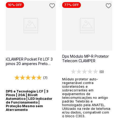
10%
OFF
77%
OFF
Dps Módulo MP-R Protetor
iCLAMPER Pocket Fit LCF 3
Telecom CLAMPER
pinos 20 amperes Preto
Protetor Elétrico DPS Bivolt
(0)
(7)
Módulo protetor auto-
regenerável contra
sobretensões e
sobrecorrentes em
DPS e Tecnologia LCF | 3
equipamentos de
Pinos | 20A | Bivolt
telecomunicações no antigo
Automático | LED Indicador
padrão Telebrás e
de Funcionamento |
homologado pela ANATEL.
Proteção Mesmo sem
Utilizado na rede de telefonia
Aterramento
e/ou dados, compativél com
o bloco C303.