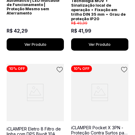
Automático | LED Indicador
Tecnologia MOV
•
de Funcionamento |
Sinalização local de
Proteção Mesmo sem
operação
•
Fixação em
Aterramento
trilho DIN 35 mm
•
Grau de
proteção IP20
R$
49
,
99
R$
42
,
29
R$
41
,
99
Ver Produto
Ver Produto
10%
OFF
10%
OFF
iCLAMPER Pocket X 3PN -
iCLAMPER Eletro 8 Filtro de
Proteção Contra Surtos para
linha com DPS Bivolt 10A