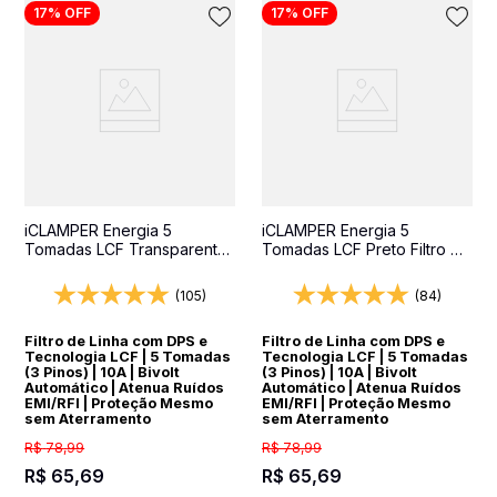
17%
OFF
17%
OFF
10
º
string box
iCLAMPER Energia 5
iCLAMPER Energia 5
Tomadas LCF Transparente
Tomadas LCF Preto Filtro de
Filtro de Linha e Protetor
Linha e Protetor Elétrico
Elétrico DPS Bivolt
DPS Bivolt
(105)
(84)
Filtro de Linha com DPS e
Filtro de Linha com DPS e
Tecnologia LCF | 5 Tomadas
Tecnologia LCF | 5 Tomadas
(3 Pinos) | 10A | Bivolt
(3 Pinos) | 10A | Bivolt
Automático | Atenua Ruídos
Automático | Atenua Ruídos
EMI/RFI | Proteção Mesmo
EMI/RFI | Proteção Mesmo
sem Aterramento
sem Aterramento
R$
78
,
99
R$
78
,
99
R$
65
,
69
R$
65
,
69