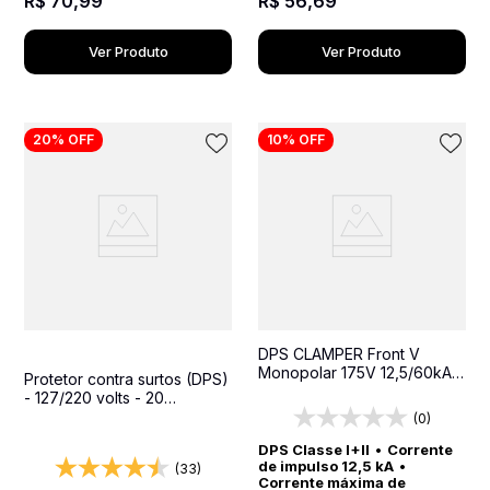
R$
56
,
69
R$
70
,
99
Ver Produto
Ver Produto
20%
OFF
10%
OFF
DPS CLAMPER Front V
Monopolar 175V 12,5/60kA
Protetor contra surtos (DPS)
Classe I+II - Protetor contra
- 127/220 volts - 20
surtos para quadros
amperes - 1 tomada - 2
(0)
elétricos
pinos - iCLAMPER Pocket 2P
DPS Classe I+II
•
Corrente
20A
de impulso 12,5 kA
•
(33)
Corrente máxima de