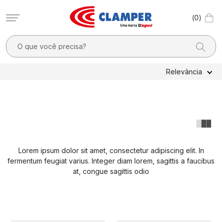
0
O que você precisa?
TERMOS MAIS BUSCADOS
Relevância
1
º
filtro linha
2
º
dps
3
º
20a
4
º
dps - dispositivos proteção contra surtos elétricos
Lorem ipsum dolor sit amet, consectetur adipiscing elit. In
5
º
pocket x
fermentum feugiat varius. Integer diam lorem, sagittis a faucibus
6
º
clamper mobi
at, congue sagittis odio
7
º
residencial
8
º
pocket
9
º
mobi box