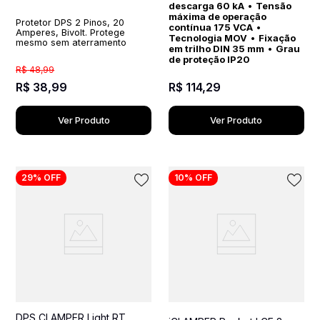
descarga 60 kA
•
Tensão
máxima de operação
Protetor DPS 2 Pinos, 20
contínua 175 VCA
•
Amperes, Bivolt. Protege
Tecnologia MOV
•
Fixação
mesmo sem aterramento
em trilho DIN 35 mm
•
Grau
de proteção IP20
R$
48
,
99
R$
38
,
99
R$
114
,
29
Ver Produto
Ver Produto
29%
OFF
10%
OFF
DPS CLAMPER Light RT