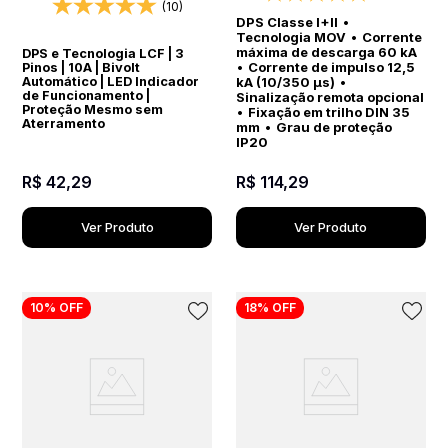
elétricos
(10)
DPS Classe I+II
•
Tecnologia MOV
•
Corrente
máxima de descarga 60 kA
DPS e Tecnologia LCF | 3
•
Corrente de impulso 12,5
Pinos | 10A | Bivolt
Automático | LED Indicador
kA (10/350 µs)
•
de Funcionamento |
Sinalização remota opcional
Proteção Mesmo sem
•
Fixação em trilho DIN 35
Aterramento
mm
•
Grau de proteção
IP20
R$
42
,
29
R$
114
,
29
Ver Produto
Ver Produto
10%
OFF
18%
OFF