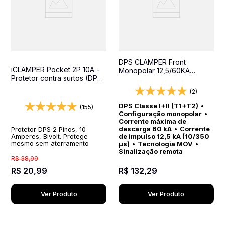
DPS CLAMPER Front
iCLAMPER Pocket 2P 10A -
Monopolar 12,5/60KA
Protetor contra surtos (DPS)
Classe I+II - Protetor contra
- 127/220 volts - 10 amperes
surtos para quadros
(2)
- 1 tomada - 2 pinos
elétricos
DPS Classe I+II (T1+T2)
•
(155)
Configuração monopolar
•
Corrente máxima de
descarga 60 kA
•
Corrente
Protetor DPS 2 Pinos, 10
de impulso 12,5 kA (10/350
Amperes, Bivolt. Protege
µs)
•
Tecnologia MOV
•
mesmo sem aterramento
Sinalização remota
R$
38
,
99
R$
20
,
99
R$
132
,
29
Ver Produto
Ver Produto