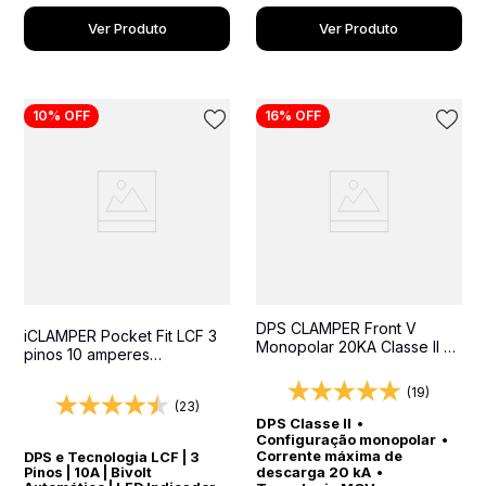
Ver Produto
Ver Produto
10%
OFF
16%
OFF
DPS CLAMPER Front V
iCLAMPER Pocket Fit LCF 3
Monopolar 20KA Classe II -
pinos 10 amperes
Protetor contra surtos para
Transparente Protetor
quadros elétricos
Elétrico DPS Bivolt
(19)
(23)
DPS Classe II
•
Configuração monopolar
•
Corrente máxima de
DPS e Tecnologia LCF | 3
descarga 20 kA
•
Pinos | 10A | Bivolt