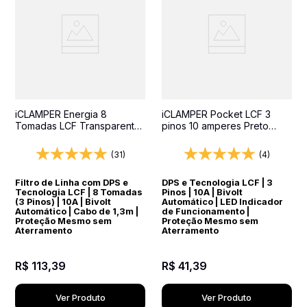
iCLAMPER Energia 8
iCLAMPER Pocket LCF 3
Tomadas LCF Transparente
pinos 10 amperes Preto
Filtro de Linha e Protetor
Protetor Elétrico DPS Bivolt
Elétrico DPS Bivolt
(31)
(4)
Filtro de Linha com DPS e
DPS e Tecnologia LCF | 3
Tecnologia LCF | 8 Tomadas
Pinos | 10A | Bivolt
(3 Pinos) | 10A | Bivolt
Automático | LED Indicador
Automático | Cabo de 1,3m |
de Funcionamento |
Proteção Mesmo sem
Proteção Mesmo sem
Aterramento
Aterramento
R$
113
,
39
R$
41
,
39
Ver Produto
Ver Produto