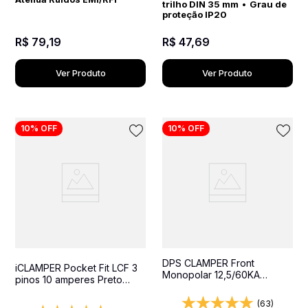
trilho DIN 35 mm
•
Grau de
proteção IP20
R$
79
,
19
R$
47
,
69
Ver Produto
Ver Produto
10%
OFF
10%
OFF
DPS CLAMPER Front
iCLAMPER Pocket Fit LCF 3
Monopolar 12,5/60KA
pinos 10 amperes Preto
Classe I+II - Protetor contra
Protetor Elétrico DPS Bivolt
surtos para quadros
(63)