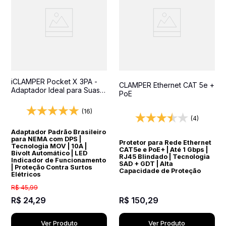
iCLAMPER Pocket X 3PA -
CLAMPER Ethernet CAT 5e +
Adaptador Ideal para Suas
PoE
Viagens Internacionais
(16)
(4)
Adaptador Padrão Brasileiro
para NEMA com DPS |
Protetor para Rede Ethernet
Tecnologia MOV | 10A |
CAT5e e PoE+ | Até 1 Gbps |
Bivolt Automático | LED
RJ45 Blindado | Tecnologia
Indicador de Funcionamento
SAD + GDT | Alta
| Proteção Contra Surtos
Capacidade de Proteção
Elétricos
R$
45
,
99
R$
24
,
29
R$
150
,
29
Ver Produto
Ver Produto