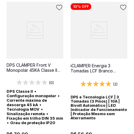
10%
OFF
DPS CLAMPER Front V
iCLAMPER Energia 3
Monopolar 45KA Classe II
Tomadas LCF Branco
SR - Protetor contra surtos
Protetor Elétrico DPS Bivolt
para quadros elétricos
(0)
(2)
DPS Classe II
•
Configuração monopolar
•
DPS e Tecnologia LCF | 3
Corrente máxima de
Tomadas (3 Pinos) | 10A |
descarga 45 kA
•
Bivolt Automático | LED
Tecnologia MOV
•
Indicador de Funcionamento
Sinalização remota
•
| Proteção Mesmo sem
Fixação em trilho DIN 35 mm
Aterramento
•
Grau de proteção IP20