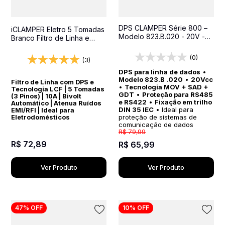
DPS CLAMPER Série 800 –
iCLAMPER Eletro 5 Tomadas
Modelo 823.B.020 - 20V -
Branco Filtro de Linha e
Proteção para Sinais em
Protetor Elétrico DPS Bivolt
Sistemas de Automação
(0)
(3)
Industrial, RS485 e RS422
DPS para linha de dados
•
Modelo 823.B .020
•
20Vcc
Filtro de Linha com DPS e
•
Tecnologia MOV + SAD +
Tecnologia LCF | 5 Tomadas
GDT
•
Proteção para RS485
(3 Pinos) | 10A | Bivolt
e RS422
•
Fixação em trilho
Automático | Atenua Ruídos
DIN 35 IEC
• Ideal para
EMI/RFI | Ideal para
proteção de sistemas de
Eletrodomésticos
comunicação de dados
R$
79
,
99
R$
72
,
89
R$
65
,
99
Ver Produto
Ver Produto
47%
OFF
10%
OFF