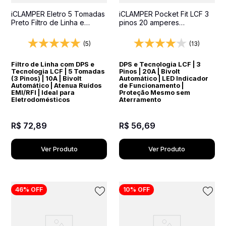
iCLAMPER Eletro 5 Tomadas
iCLAMPER Pocket Fit LCF 3
Preto Filtro de Linha e
pinos 20 amperes
Protetor Elétrico DPS Bivolt
Transparente Protetor
Elétrico DPS Bivolt
(5)
(13)
Filtro de Linha com DPS e
DPS e Tecnologia LCF | 3
Tecnologia LCF | 5 Tomadas
Pinos | 20A | Bivolt
(3 Pinos) | 10A | Bivolt
Automático | LED Indicador
Automático | Atenua Ruídos
de Funcionamento |
EMI/RFI | Ideal para
Proteção Mesmo sem
Eletrodomésticos
Aterramento
R$
72
,
89
R$
56
,
69
Ver Produto
Ver Produto
46%
OFF
10%
OFF