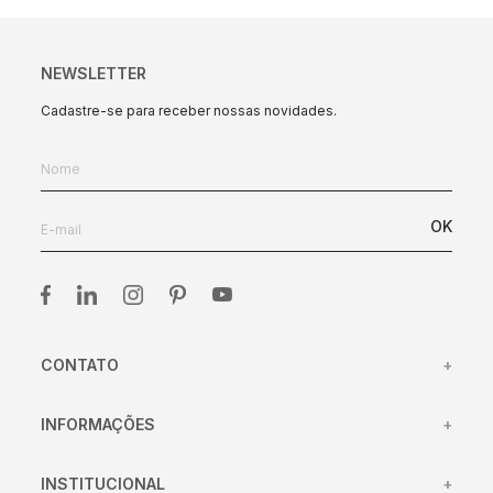
NEWSLETTER
Cadastre-se para receber nossas novidades.
OK
CONTATO
+
(31) 98417-45
INFORMAÇÕES
+
(31) 98433-4106
Centro de Atendimento
atendimento@clamper.com.br
INSTITUCIONAL
+
Trocas e devoluções