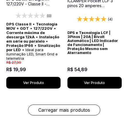
iCLAMPER Pocket LCF 3
127/220V - Classe II -
pinos 20 amperes
Proteção para Sistemas de
Transparente Protetor
Iluminação LED, Smart Grid e
Elétrico DPS Bivolt
(0)
Telemetria
(4)
DPS Classe II
•
Tecnologia
MOV + GDT
•
127/220V
•
Corrente máxima de
DPS e Tecnologia LCF |
descarga 12kA
•
Instalação
3Pinos | 20A | Bivolt
Automático | LED Indicador
em série ou paralelo
•
de Funcionamento |
Proteção IP66
•
Sinalização
Proteção Mesmo sem
por LED
• Ideal para
Aterramento
iluminação LED, Smart Grid e
telemetria
R$
27
,
99
R$
54
,
89
R$
19
,
99
Ver Produto
Ver Produto