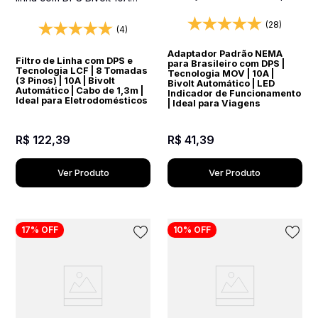
Equipamentos Importados
Preto
(28)
(4)
Adaptador Padrão NEMA
Filtro de Linha com DPS e
para Brasileiro com DPS |
Tecnologia LCF | 8 Tomadas
Tecnologia MOV | 10A |
(3 Pinos) | 10A | Bivolt
Bivolt Automático | LED
Automático | Cabo de 1,3m |
Indicador de Funcionamento
Ideal para Eletrodomésticos
| Ideal para Viagens
R$
122
,
39
R$
41
,
39
Ver Produto
Ver Produto
17%
OFF
10%
OFF