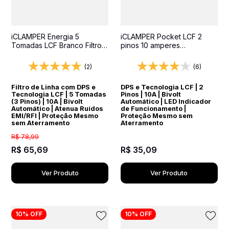
iCLAMPER Energia 5
iCLAMPER Pocket LCF 2
Tomadas LCF Branco Filtro
pinos 10 amperes
de Linha e Protetor Elétrico
Transparente Protetor
DPS Bivolt
Elétrico DPS Bivolt
(2)
(6)
Filtro de Linha com DPS e
DPS e Tecnologia LCF | 2
Tecnologia LCF | 5 Tomadas
Pinos | 10A | Bivolt
(3 Pinos) | 10A | Bivolt
Automático | LED Indicador
Automático | Atenua Ruídos
de Funcionamento |
EMI/RFI | Proteção Mesmo
Proteção Mesmo sem
sem Aterramento
Aterramento
R$
78
,
99
R$
65
,
69
R$
35
,
09
Ver Produto
Ver Produto
10%
OFF
10%
OFF