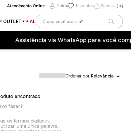
Atendimento Online
Entrar
Favoritos
0
O que você precisa?
OUTLET
PIAL
▾
▾
OS
Assistência via WhatsApp para você comp
Ordenar por:
Relevância
teção contra surtos elétricos
oduto encontrado
evo fazer?
que os termos digitados.
utilizar uma única palavra.