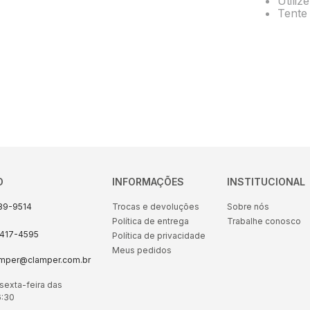
Utiliz
10
º
energia
Tente 
O
INFORMAÇÕES
INSTITUCIONAL
89-9514
Trocas e devoluções
Sobre nós
Política de entrega
Trabalhe conosco
8417-4595
Política de privacidade
Meus pedidos
amper@clamper.com.br
sexta-feira das
6:30