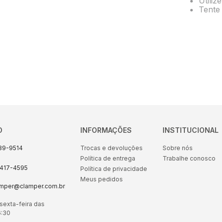
Utiliz
10
º
pocket
Tente 
O
INFORMAÇÕES
INSTITUCIONAL
89-9514
Trocas e devoluções
Sobre nós
Política de entrega
Trabalhe conosco
8417-4595
Política de privacidade
Meus pedidos
amper@clamper.com.br
sexta-feira das
6:30