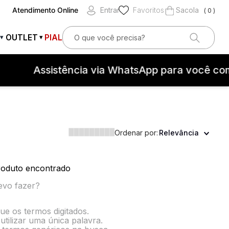
Atendimento Online
Entrar
Favoritos
0
O que você precisa?
OUTLET
PIAL
▾
▾
OS
Assistência via WhatsApp para você com
teção contra surtos elétricos
Ordenar por:
Relevância
oduto encontrado
evo fazer?
que os termos digitados.
utilizar uma única palavra.