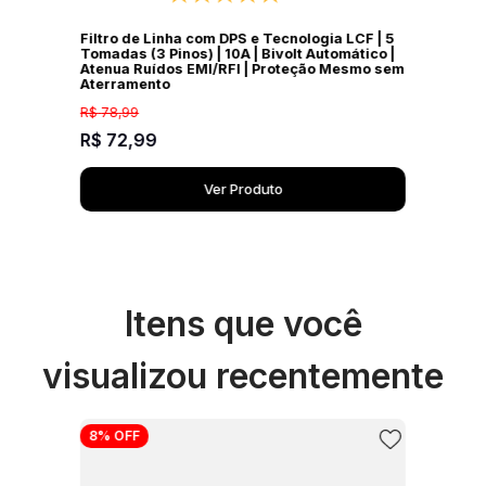
Filtro de Linha com DPS e Tecnologia LCF | 5
Tomadas (3 Pinos) | 10A | Bivolt Automático |
Atenua Ruídos EMI/RFI | Proteção Mesmo sem
Aterramento
R$
78
,
99
R$
72
,
99
Ver Produto
Itens que você
visualizou recentemente
8%
OFF