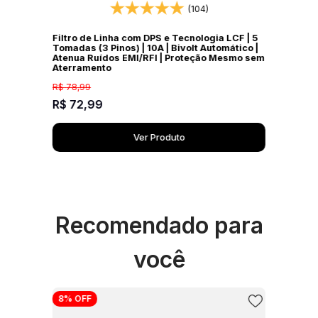
(104)
Filtro de Linha com DPS e Tecnologia LCF | 5
Tomadas (3 Pinos) | 10A | Bivolt Automático |
Atenua Ruídos EMI/RFI | Proteção Mesmo sem
Aterramento
R$
78
,
99
R$
72
,
99
Ver Produto
Recomendado para
você
8%
OFF