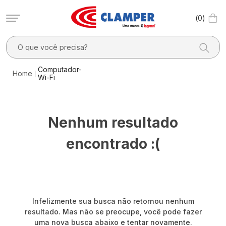
0
O que você precisa?
TERMOS MAIS BUSCADOS
Computador-
Wi-Fi
1
º
filtro linha
2
º
dps
Nenhum resultado
3
º
20a
4
º
pocket x
encontrado :(
5
º
dps - dispositivos proteção contra surtos elétricos
6
º
10a
7
º
clamper mobi
Infelizmente sua busca não retornou nenhum
8
º
residencial
resultado. Mas não se preocupe, você pode fazer
uma nova busca abaixo e tentar novamente.
9
º
pocket