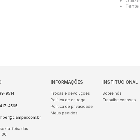
Utiliz
10
º
string box
Tente 
O
INFORMAÇÕES
INSTITUCIONAL
89-9514
Trocas e devoluções
Sobre nós
Política de entrega
Trabalhe conosco
8417-4595
Política de privacidade
Meus pedidos
amper@clamper.com.br
sexta-feira das
6:30