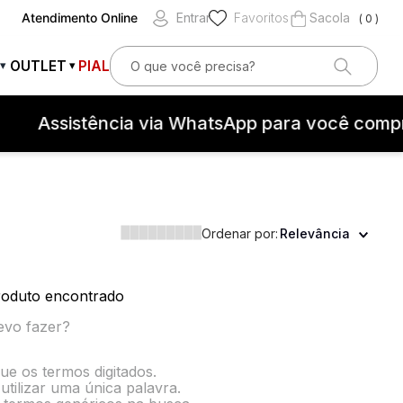
Atendimento Online
Entrar
Favoritos
0
O que você precisa?
OUTLET
PIAL
▾
▾
OS
Assistência via WhatsApp para você compr
Ordenar por:
Relevância
teção contra surtos elétricos
oduto encontrado
evo fazer?
que os termos digitados.
utilizar uma única palavra.