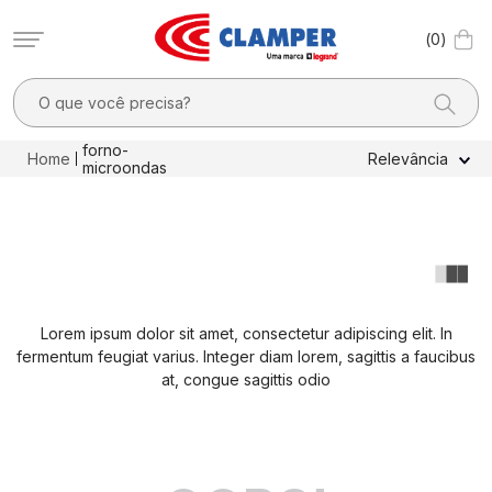
0
O que você precisa?
TERMOS MAIS BUSCADOS
forno-
Relevância
microondas
1
º
filtro linha
2
º
dps
3
º
20a
4
º
pocket x
Lorem ipsum dolor sit amet, consectetur adipiscing elit. In
5
º
dps - dispositivos proteção contra surtos elétricos
fermentum feugiat varius. Integer diam lorem, sagittis a faucibus
6
º
10a
at, congue sagittis odio
7
º
clamper mobi
8
º
residencial
9
º
pocket