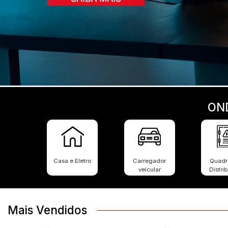
ON
Casa e Eletro
Carregador
Quadr
veicular
Distri
Mais Vendidos