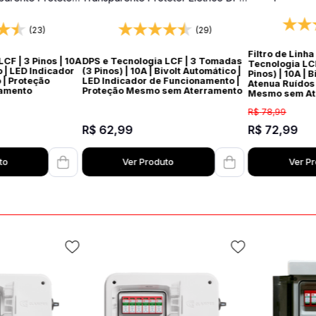
Protetor Elétri
t
Bivolt
(23)
(29)
Filtro de Linh
CF | 3 Pinos | 10A
DPS e Tecnologia LCF | 3 Tomadas
Tecnologia LC
o | LED Indicador
(3 Pinos) | 10A | Bivolt Automático |
Pinos) | 10A | 
| Proteção
LED Indicador de Funcionamento |
Atenua Ruídos 
amento
Proteção Mesmo sem Aterramento
Mesmo sem At
R$
78
,
99
R$
62
,
99
R$
72
,
99
to
Ver Produto
Ver P