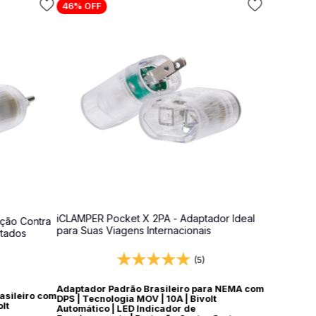
46%
OFF
iCLAMPER Pocket X 2PA - Adaptador Ideal
ção Contra
para Suas Viagens Internacionais
rtados
(5)
Adaptador Padrão Brasileiro para NEMA com
asileiro com
DPS | Tecnologia MOV | 10A | Bivolt
lt
Automático | LED Indicador de