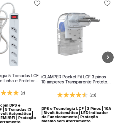
rgia 5 Tomadas LCF
iCLAMPER Pocket Fit LCF 3 pinos
de Linha e Protetor
10 amperes Transparente Protetor
volt
Elétrico DPS Bivolt
(2)
(23)
a com DPS e
DPS e Tecnologia LCF | 3 Pinos | 10A
F | 5 Tomadas (3
| Bivolt Automático | LED Indicador
Bivolt Automático |
de Funcionamento | Proteção
EMI/RFI | Proteção
Mesmo sem Aterramento
erramento