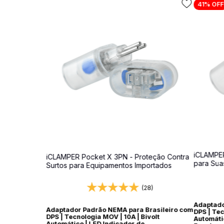
41%
OFF
iCLAMPER
iCLAMPER Pocket X 3PN - Proteção Contra
para Sua
Surtos para Equipamentos Importados
(28)
Adaptado
Adaptador Padrão NEMA para Brasileiro com
DPS | Tec
DPS | Tecnologia MOV | 10A | Bivolt
Automáti
Automático | LED Indicador de