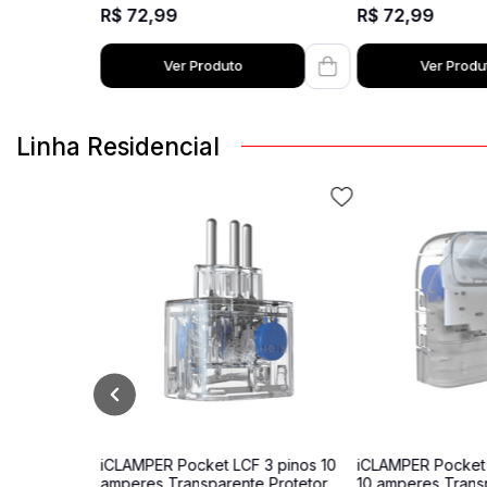
R$
72
,
99
R$
72
,
99
Ver Produto
Ver Produ
Linha Residencial
iCLAMPER Pocket LCF 3 pinos 10
iCLAMPER Pocket F
amperes Transparente Protetor
10 amperes Trans