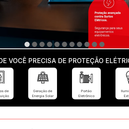
10
º
pocket
DE VOCÊ PRECISA DE PROTEÇÃO ELÉTRI
os de
Geração de
Portão
Ilum
buição
Energia Solar
Eletrônico
Ext