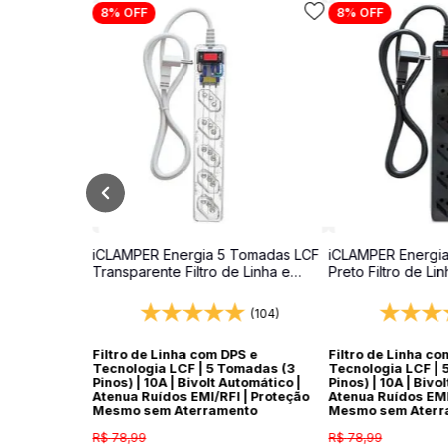
8%
OFF
8%
OFF
iCLAMPER Energia 5 Tomadas LCF
iCLAMPER Energi
Transparente Filtro de Linha e
Preto Filtro de Li
Protetor Elétrico DPS Bivolt
Elétrico DPS Bivol
(104)
Filtro de Linha com DPS e
Filtro de Linha co
Tecnologia LCF | 5 Tomadas (3
Tecnologia LCF | 
Pinos) | 10A | Bivolt Automático |
Pinos) | 10A | Bivo
Atenua Ruídos EMI/RFI | Proteção
Atenua Ruídos EMI
Mesmo sem Aterramento
Mesmo sem Aterr
R$
78
,
99
R$
78
,
99