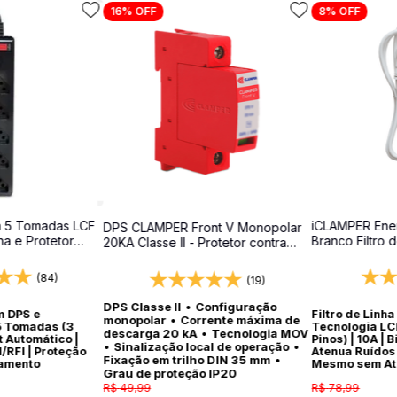
16%
OFF
8%
OFF
a 5 Tomadas LCF
iCLAMPER Ene
DPS CLAMPER Front V Monopolar
nha e Protetor
Branco Filtro 
20KA Classe II - Protetor contra
t
Elétrico DPS Bi
surtos para quadros elétricos
(84)
(19)
DPS Classe II
•
Configuração
m DPS e
Filtro de Linh
monopolar
•
Corrente máxima de
5 Tomadas (3
Tecnologia LC
descarga 20 kA
•
Tecnologia MOV
lt Automático |
Pinos) | 10A | 
•
Sinalização local de operação
•
/RFI | Proteção
Atenua Ruídos 
Fixação em trilho DIN 35 mm
•
amento
Mesmo sem At
Grau de proteção IP20
R$
49
,
99
R$
78
,
99