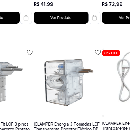
R$
41
,
99
R$
72
,
99
to
Ver Produto
Ver P
8%
OFF
iCLAMPER Ene
it LCF 3 pinos
iCLAMPER Energia 3 Tomadas LCF
Transparente F
parente Protetor
Transparente Protetor Elétrico DPS