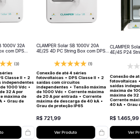
B 1000V 32A
CLAMPER Solar SB 1000V 20A
CLAMPER Sola
Box com DPS
4E/2S 4D PC String Box com DPS
4E/4S P24 Str
Classe II
Classe II
(3)
(1)
séries
Conexão de até 4 séries
Conexão de at
S Classe II
•
2
fotovoltaicas
•
DPS Classe II
•
2
fotovoltaicas
s independentes
saídas com circuitos
saídas indep
 de 1000 Vdc
•
independentes
•
Tensão máxima
máxima de 10
de 32 A por
de 1000 Vdc
•
Corrente máxima
máxima de 32 
te máxima de
de 20 A por entrada
•
Corrente
Corrente máx
A
•
Grau de
máxima de descarga de 40 kA
•
40 kA
•
Grau 
Grau de proteção IP65
R$
721
,
99
R$
1
.
465
,
99
to
Ver Produto
Ver P