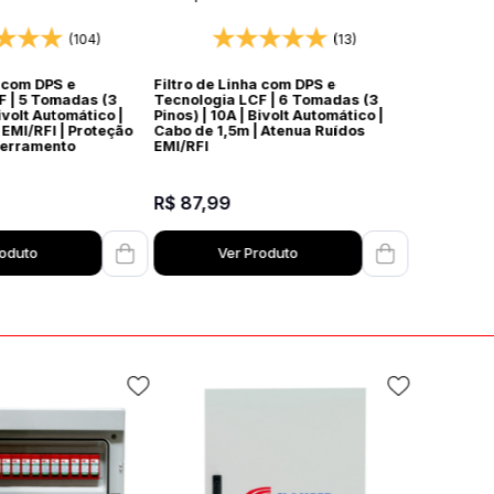
co DPS Bivolt
Protetor Elétrico DPS Bivolt
(104)
(13)
a com DPS e
Filtro de Linha com DPS e
F | 5 Tomadas (3
Tecnologia LCF | 6 Tomadas (3
Bivolt Automático |
Pinos) | 10A | Bivolt Automático |
EMI/RFI | Proteção
Cabo de 1,5m | Atenua Ruídos
erramento
EMI/RFI
R$
87
,
99
roduto
Ver Produto