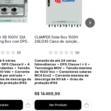
r SB 1000V 32A
CLAMPER Solar Box 1500V
ing Box com DPS
24E/24S Caixa de Junção
Fotovoltaica com DPS Classe I+II
IP65
(0)
(0)
é 4 séries
Conexão de até 24 séries
•
DPS Classe II
•
4
fotovoltaicas
•
DPS Classe I + II
•
endentes
•
Tensão
Tecnologia MOV
•
Tensão máxima
00 Vdc
•
Corrente
de 1500 Vcc
•
Conectores solares
A por entrada
•
MC4 Evo2
•
Corrente máxima de
ima de descarga de
descarga de 60 kA
•
Grau de
de proteção IP65
proteção IP65
R$
14
.
499
,
99
roduto
Ver Produto