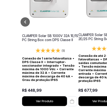
CLAMPER Solar S
CLAMPER Solar SB 1000V 32A 1E/1S
2E/2S PC String 
PC String Box com DPS Classe II
Classe II
(1)
Conexão de até 2 
Conexão de 1 série fotovoltaica
•
fotovoltaicas
•
DP
DPS Classe II
•
Interruptor-
saídas comutada
seccionador integrado
•
Tensão
•
Tensão máxima
máxima de 1000 Vdc
•
Corrente
Corrente máxima 
máxima de 32 A
•
Corrente
entrada
•
Corren
máxima de descarga de 40 kA
•
descarga de 40 k
Grau de proteção IP65
proteção IP65
R$
448
,
99
R$
677
,
99
Ver Produto
Ver Produ