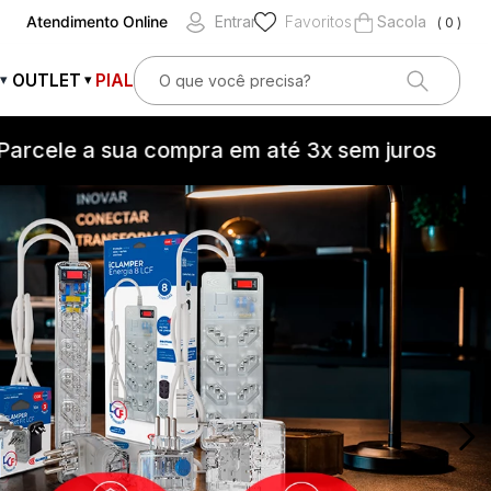
Atendimento Online
Entrar
Favoritos
0
O que você precisa?
OUTLET
PIAL
▾
▾
OS
le a sua compra em até 3x sem juros
As
teção contra surtos elétricos