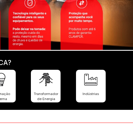
CA?
inação
Transformador
Indústrias
erna
de Energia