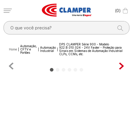
0
O que você precisa?
TERMOS MAIS BUSCADOS
DPS CLAMPER Série 900 - Modelo
Automação,
Automação
922.B.010.024 - 24V Faster - Proteção para
1
º
filtro linha
CFTV e
Industrial
Sinais em Sistemas de Automação Industrial
Portões
CLPs, CCMs, etc.
2
º
dps
3
º
20a
4
º
pocket x
5
º
dps - dispositivos proteção contra surtos elétricos
6
º
clamper mobi
7
º
residencial
8
º
pocket
9
º
mobi box