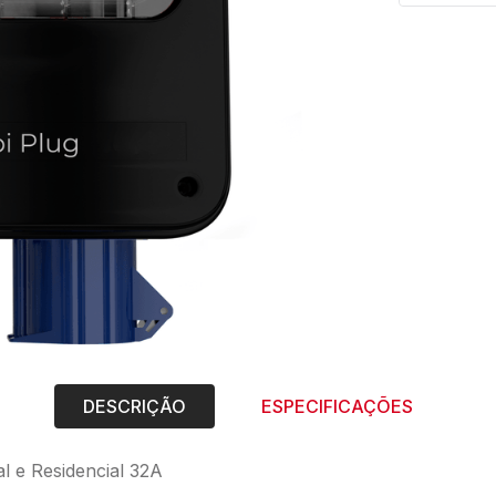
10
º
string box
DESCRIÇÃO
ESPECIFICAÇÕES
 e Residencial 32A