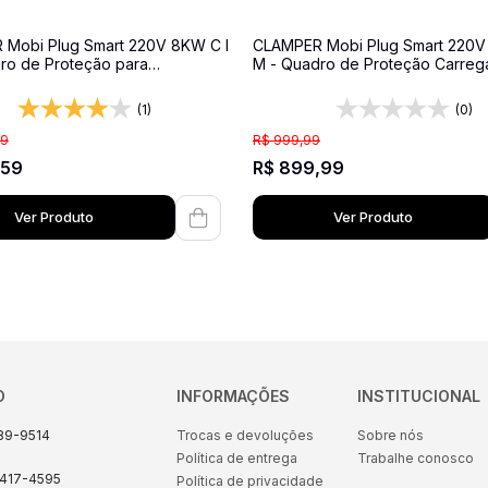
Mobi Plug Smart 220V 8KW C I
CLAMPER Mobi Plug Smart 220V
ro de Proteção para
M - Quadro de Proteção Carreg
ores Veiculares - 220V- 1
Veiculares – 220V – 20A - Preto
de 32A - Com Medidor de
Medidor de Energia
(1)
(0)
9
R$
999
,
99
59
R$
899
,
99
Ver Produto
Ver Produto
O
INFORMAÇÕES
INSTITUCIONAL
89-9514
Trocas e devoluções
Sobre nós
Política de entrega
Trabalhe conosco
8417-4595
Política de privacidade