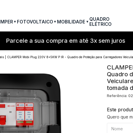
QUADRO
AMPER
FOTOVOLTAICO
MOBILIDADE
▾
▾
▾
ELÉTRICO
TERMOS MAIS BUSCAD
Parcele a sua compra em até 3x sem juros
1
º
filtro linha
2
º
dps
eis
CLAMPER Mobi Plug 220V 8+5KW P IR - Quadro de Proteção para Carregadores Veiculare
3
º
20a
CLAMPER
Quadro d
4
º
pocket x
Veiculare
5
º
dps - dispositivos pro
tomada d
6
º
clamper mobi
Referência
:
0
7
º
residencial
Este produ
8
º
pocket
Quero que me
9
º
mobi box