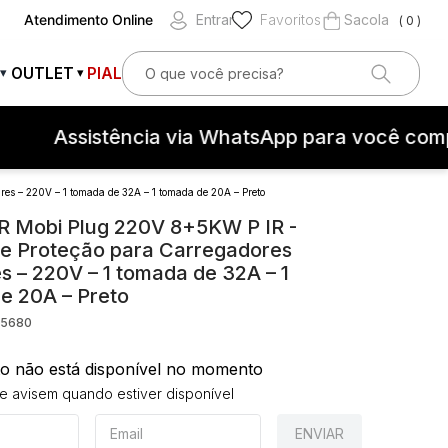
Atendimento Online
Entrar
Favoritos
0
O que você precisa?
OUTLET
PIAL
▾
▾
OS
Assistência via WhatsApp para você compr
s – 220V – 1 tomada de 32A – 1 tomada de 20A – Preto
 Mobi Plug 220V 8+5KW P IR -
e Proteção para Carregadores
s – 220V – 1 tomada de 32A – 1
teção contra surtos elétricos
e 20A – Preto
25680
to não está disponível no momento
 avisem quando estiver disponível
ENVIAR