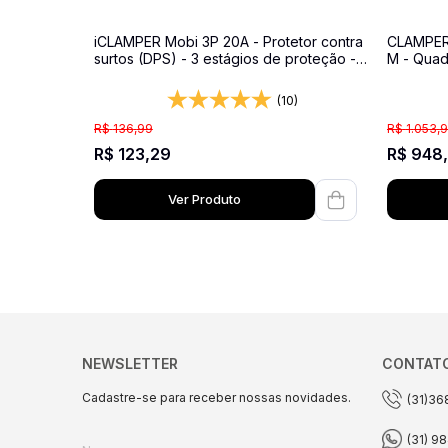
iCLAMPER Mobi 3P 20A - Protetor contra
CLAMPER 
surtos (DPS) - 3 estágios de proteção -
M - Quad
127/220 volts
Carregad
Tomada 
(10)
Energia
R$
136
,
99
R$
1
.
053
,
9
R$
123
,
29
R$
948
,
Ver Produto
NEWSLETTER
CONTAT
Cadastre-se para receber nossas novidades.
(31)36
(31) 9