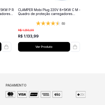
 5KW P R
CLAMPER Mobi Plug 220V 8+5KW C M -
adores
Quadro de proteção carregadores
 - Com
veiculares - 1 tomada de 32 amperes + 1
de 20 amperes - 127/220 volts
(5)
R$
1
.
259
,
99
R$
1
.
133
,
99
Ver Produto
PAGAMENTO