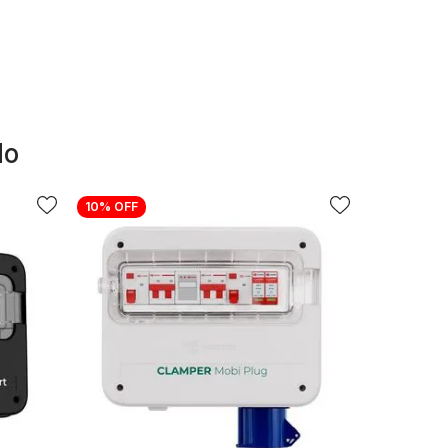
do
10%
OFF