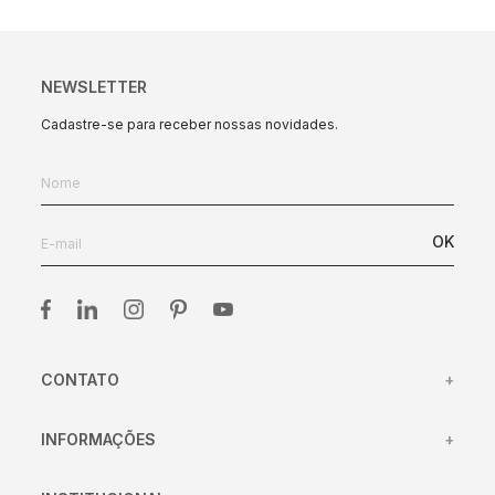
NEWSLETTER
Cadastre-se para receber nossas novidades.
OK
CONTATO
+
(31) 98417-45
INFORMAÇÕES
+
(31) 98433-4106
Centro de Atendimento
atendimento@clamper.com.br