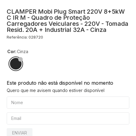
10
º
string box
CLAMPER Mobi Plug Smart 220V 8+5kW
C IR M - Quadro de Proteção
Carregadores Veiculares - 220V - Tomada
Resid. 20A + Industrial 32A - Cinza
Referência
:
028720
cor
:
Cinza
Este produto não está disponível no momento
Quero que me avisem quando estiver disponível
ENVIAR