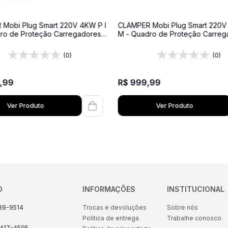
Mobi Plug Smart 220V 4KW P I
CLAMPER Mobi Plug Smart 220V
ro de Proteção Carregadores
M - Quadro de Proteção Carreg
s – 220V - 16A - Preto - Com
Veiculares – 220V – 20A - Preto
de Energia
Medidor de Energia
(0)
(0)
,
99
R$
999
,
99
Ver Produto
Ver Produto
O
INFORMAÇÕES
INSTITUCIONAL
89-9514
Trocas e devoluções
Sobre nós
Política de entrega
Trabalhe conosco
8417-4595