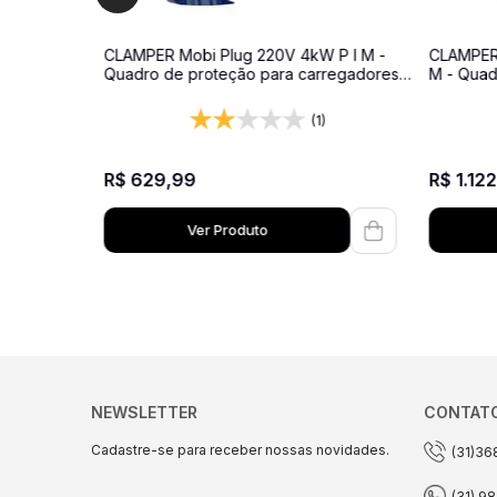
CLAMPER Mobi Plug 220V 4kW P I M -
CLAMPER 
Quadro de proteção para carregadores
M - Quad
veiculares – 220V – 1 Tomada de 16A –
Veiculare
Cinza - Com Medidor de Energia
medidor 
(1)
R$
629
,
99
R$
1
.
122
Ver Produto
NEWSLETTER
CONTAT
Cadastre-se para receber nossas novidades.
(31)36
(31) 9