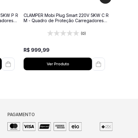
 5KW P R
CLAMPER Mobi Plug Smart 220V 5KW C R
adores
M - Quadro de Proteção Carregadores
 - Com
Veiculares – 220V – 20A - Cinza -
Medidor de Energia
(0)
R$
1
.
259
,
R$
999
,
99
Ver Produto
PAGAMENTO