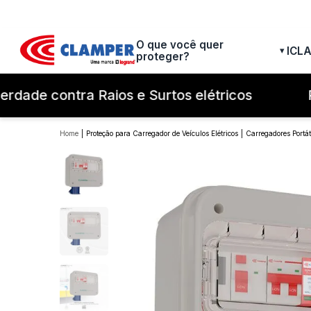
O que você quer
ICL
▾
proteger?
dade contra Raios e Surtos elétricos
Pa
Proteção para Carregador de Veículos Elétricos
Carregadores Portát