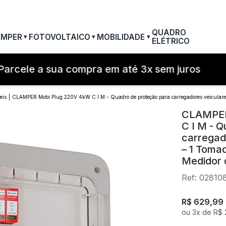
QUADRO
AMPER
FOTOVOLTAICO
MOBILIDADE
▾
▾
▾
ELÉTRICO
TERMOS MAIS BUSCAD
rcele a sua compra em até 3x sem juros
1
º
filtro linha
2
º
dps
eis
CLAMPER Mobi Plug 220V 4kW C I M - Quadro de proteção para carregadores veiculare
3
º
20a
CLAMPER
C I M - 
4
º
dps - dispositivos pro
carregad
5
º
pocket x
– 1 Toma
Medidor 
6
º
clamper mobi
Ref
:
02810
7
º
residencial
8
º
pocket
R$
629
,
99
ou
3
x de
R$
9
º
mobi box