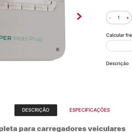
10
º
string box
－
＋
Descrição
DESCRIÇÃO
ESPECIFICAÇÕES
leta para carregadores veiculares