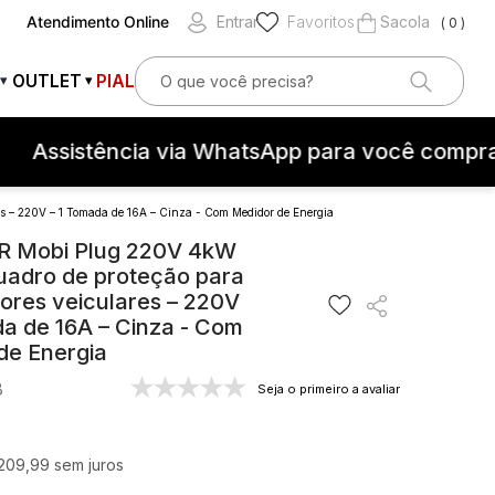
Atendimento Online
Entrar
Favoritos
0
O que você precisa?
OUTLET
PIAL
▾
▾
OS
Assistência via WhatsApp para você comprar 
s – 220V – 1 Tomada de 16A – Cinza - Com Medidor de Energia
 Mobi Plug 220V 4kW
Quadro de proteção para
teção contra surtos elétricos
ores veiculares – 220V
da de 16A – Cinza - Com
de Energia
8
Seja o primeiro a avaliar
209
,
99
sem juros