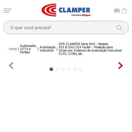
0
O que você precisa?
TERMOS MAIS BUSCADOS
DPS CLAMPER Série 900 - Modelo
Automação,
Automação
923.B.0m3.024 Faster - Proteção para
1
º
filtro linha
CFTV e
Industrial
Sinais em Sistemas de Automação Industrial
Portões
CLPs, CCMs, etc.
2
º
dps
3
º
20a
4
º
dps - dispositivos proteção contra surtos elétricos
5
º
pocket x
6
º
clamper mobi
7
º
residencial
8
º
pocket
9
º
mobi box