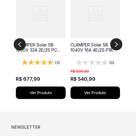
 1000
CLAM
 com
600V
Stri
Classe
(1)
CLAMPER Solar SB
CLAMPER Solar SB
1000V 32A 2E/2S PC
1040V 16A 4E/2S P18
String Box com DPS
String Box DPS Classe
Classe II
I+II IP65
(3)
(0)
R$
51
R$
599
,
99
R$
4
R$
677
,
99
R$
540
,
99
Ver Produto
Ver Produto
NEWSLETTER