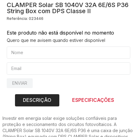
CLAMPER Solar SB 1040V 32A 6E/6S P36
String Box com DPS Classe II
10
º
string box
Referência
:
023446
Este produto não está disponível no momento
Quero que me avisem quando estiver disponível
ENVIAR
DESCRIÇÃO
ESPECIFICAÇÕES
Investir em energia solar exige soluções confiáveis para
proteção e seccionamento dos circuitos fotovoltaicos. A
CLAMPER Solar SB 1040V 32A 6E/6S P36 é uma caixa de junção
(String Box) equipada com DPS CLAMPER Solar e dispositivos