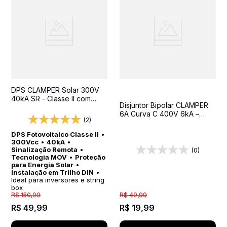
DPS CLAMPER Solar 300V
40kA SR - Classe II com
Disjuntor Bipolar CLAMPER
Sinalização Remota para
6A Curva C 400V 6kA –
Sistemas Fotovoltaicos
(2)
Proteção Contra
Sobrecarga e Curto-Circuito
DPS Fotovoltaico Classe II
•
300Vcc
•
40kA
•
Sinalização Remota
•
(0)
Tecnologia MOV
•
Proteção
para Energia Solar
•
Instalação em Trilho DIN
•
Ideal para inversores e string
box
R$
150
,
99
R$
49
,
99
R$
49
,
99
R$
19
,
99