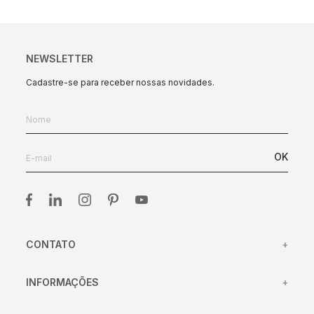
NEWSLETTER
Cadastre-se para receber nossas novidades.
OK
CONTATO
+
(31) 98417-45
INFORMAÇÕES
+
(31) 98433-4106
Centro de Atendimento
atendimento@clamper.com.br