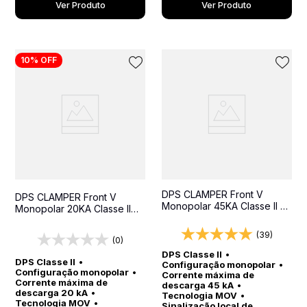
Ver Produto
Ver Produto
10%
OFF
DPS CLAMPER Front V
DPS CLAMPER Front V
Monopolar 45KA Classe II -
Monopolar 20KA Classe II
Protetor contra surtos para
SR - Protetor contra surtos
quadros elétricos
para quadros elétricos
(39)
(0)
DPS Classe II
•
DPS Classe II
•
Configuração monopolar
•
Configuração monopolar
•
Corrente máxima de
Corrente máxima de
descarga 45 kA
•
descarga 20 kA
•
Tecnologia MOV
•
Tecnologia MOV
•
Sinalização local de