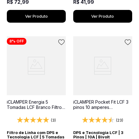
R$
72
,
99
R$
41
,
99
Ver Produto
Ver Produto
8%
OFF
iCLAMPER Energia 5
iCLAMPER Pocket Fit LCF 3
Tomadas LCF Branco Filtro
pinos 10 amperes
de Linha e Protetor Elétrico
Transparente Protetor
DPS Bivolt
Elétrico DPS Bivolt
(3)
(23)
Filtro de Linha com DPS e
DPS e Tecnologia LCF | 3
Tecnologia LCF | 5 Tomadas
Pinos | 10A | Bivolt