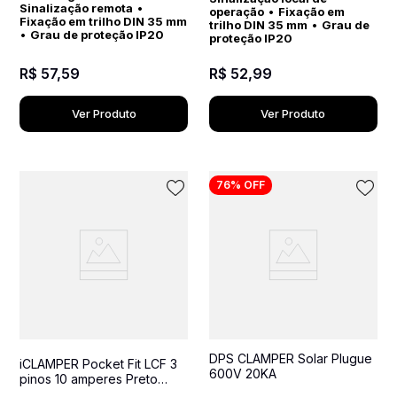
Sinalização remota
•
operação
•
Fixação em
Fixação em trilho DIN 35 mm
trilho DIN 35 mm
•
Grau de
•
Grau de proteção IP20
proteção IP20
R$
57
,
59
R$
52
,
99
Ver Produto
Ver Produto
76%
OFF
DPS CLAMPER Solar Plugue
iCLAMPER Pocket Fit LCF 3
600V 20KA
pinos 10 amperes Preto
Protetor Elétrico DPS Bivolt