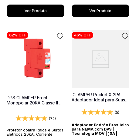
Ver Produto
Ver Produto
62%
OFF
46%
OFF
iCLAMPER Pocket X 2PA -
DPS CLAMPER Front
Adaptador Ideal para Suas
Monopolar 20KA Classe II -
Viagens Internacionais
Protetor contra surtos para
(5)
quadros elétricos
(72)
Adaptador Padrão Brasileiro
para NEMA com DPS |
Protetor contra Raios e Surtos
Tecnologia MOV | 10A |
Elétricos 20kA, Corrente