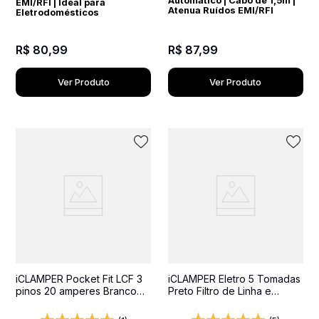
Automático | Cabo de 1,5m |
EMI/RFI | Ideal para
Atenua Ruídos EMI/RFI
Eletrodomésticos
R$
80
,
99
R$
87
,
99
Ver Produto
Ver Produto
iCLAMPER Pocket Fit LCF 3
iCLAMPER Eletro 5 Tomadas
pinos 20 amperes Branco
Preto Filtro de Linha e
Protetor Elétrico DPS Bivolt
Protetor Elétrico DPS Bivolt