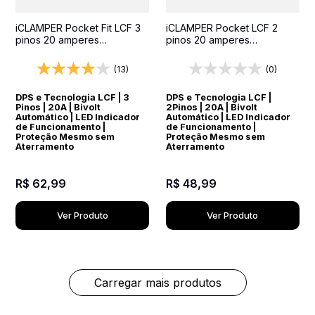
iCLAMPER Pocket Fit LCF 3
iCLAMPER Pocket LCF 2
pinos 20 amperes
pinos 20 amperes
Transparente Protetor
Transparente Protetor
Elétrico DPS Bivolt
Elétrico DPS Bivolt
(13)
(0)
DPS e Tecnologia LCF | 3
DPS e Tecnologia LCF |
Pinos | 20A | Bivolt
2Pinos | 20A | Bivolt
Automático | LED Indicador
Automático | LED Indicador
de Funcionamento |
de Funcionamento |
Proteção Mesmo sem
Proteção Mesmo sem
Aterramento
Aterramento
R$
62
,
99
R$
48
,
99
Ver Produto
Ver Produto