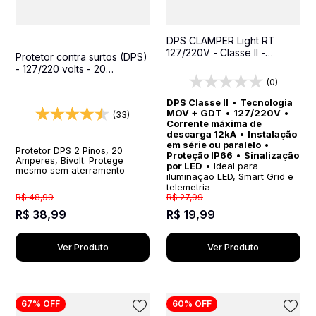
DPS CLAMPER Light RT
127/220V - Classe II -
Protetor contra surtos (DPS)
Proteção para Sistemas de
- 127/220 volts - 20
Iluminação LED, Smart Grid e
amperes - 1 tomada - 2
(0)
Telemetria
pinos - iCLAMPER Pocket 2P
DPS Classe II
•
Tecnologia
20A
MOV + GDT
•
127/220V
•
(33)
Corrente máxima de
descarga 12kA
•
Instalação
em série ou paralelo
•
Protetor DPS 2 Pinos, 20
Proteção IP66
•
Sinalização
Amperes, Bivolt. Protege
por LED
• Ideal para
mesmo sem aterramento
iluminação LED, Smart Grid e
telemetria
R$
48
,
99
R$
27
,
99
R$
38
,
99
R$
19
,
99
Ver Produto
Ver Produto
67%
OFF
60%
OFF