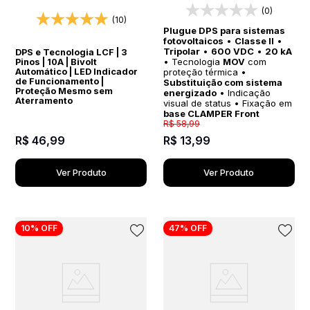
(0)
(10)
Plugue DPS para sistemas
fotovoltaicos
•
Classe II
•
Tripolar
•
600 VDC
•
20 kA
DPS e Tecnologia LCF | 3
• Tecnologia
MOV
com
Pinos | 10A | Bivolt
Automático | LED Indicador
proteção térmica •
de Funcionamento |
Substituição com sistema
Proteção Mesmo sem
energizado
• Indicação
Aterramento
visual de status • Fixação em
base CLAMPER Front
R$
58
,
99
R$
46
,
99
R$
13
,
99
Ver Produto
Ver Produto
10%
OFF
47%
OFF