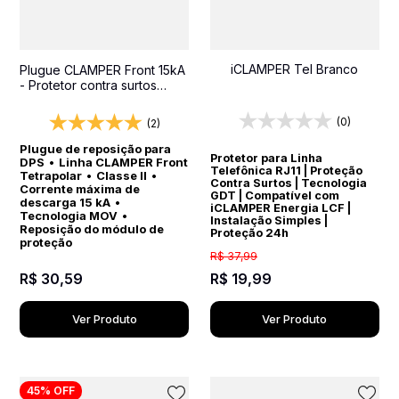
iCLAMPER Tel Branco
Plugue CLAMPER Front 15kA
- Protetor contra surtos
(DPS) para quadros
elétricos
(0)
(2)
Plugue de reposição para
Protetor para Linha
DPS
•
Linha CLAMPER Front
Telefônica RJ11 | Proteção
Tetrapolar
•
Classe II
•
Contra Surtos | Tecnologia
Corrente máxima de
GDT | Compatível com
descarga 15 kA
•
iCLAMPER Energia LCF |
Tecnologia MOV
•
Instalação Simples |
Reposição do módulo de
Proteção 24h
proteção
R$
37
,
99
R$
30
,
59
R$
19
,
99
Ver Produto
Ver Produto
45%
OFF