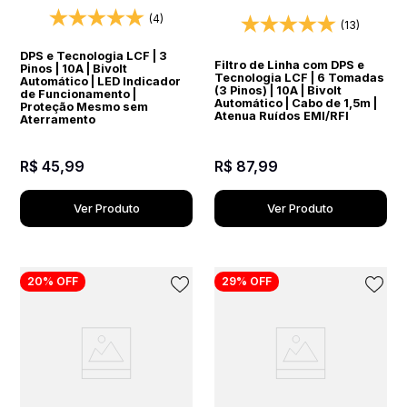
Elétrico DPS Bivolt
(4)
(13)
DPS e Tecnologia LCF | 3
Filtro de Linha com DPS e
Pinos | 10A | Bivolt
Tecnologia LCF | 6 Tomadas
Automático | LED Indicador
(3 Pinos) | 10A | Bivolt
de Funcionamento |
Automático | Cabo de 1,5m |
Proteção Mesmo sem
Atenua Ruídos EMI/RFI
Aterramento
R$
45
,
99
R$
87
,
99
Ver Produto
Ver Produto
20%
OFF
29%
OFF