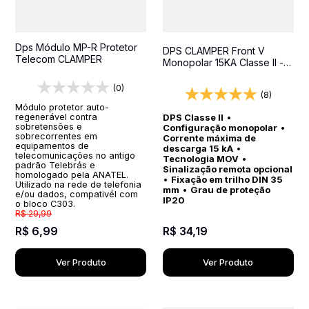
Dps Módulo MP-R Protetor
DPS CLAMPER Front V
Telecom CLAMPER
Monopolar 15KA Classe II -
Protetor contra surtos para
quadros elétricos
(0)
(8)
Módulo protetor auto-
regenerável contra
DPS Classe II
•
sobretensões e
Configuração monopolar
•
sobrecorrentes em
Corrente máxima de
equipamentos de
descarga 15 kA
•
telecomunicações no antigo
Tecnologia MOV
•
padrão Telebrás e
Sinalização remota opcional
homologado pela ANATEL.
•
Fixação em trilho DIN 35
Utilizado na rede de telefonia
mm
•
Grau de proteção
e/ou dados, compativél com
IP20
o bloco C303.
R$
29
,
99
R$
6
,
99
R$
34
,
19
Ver Produto
Ver Produto