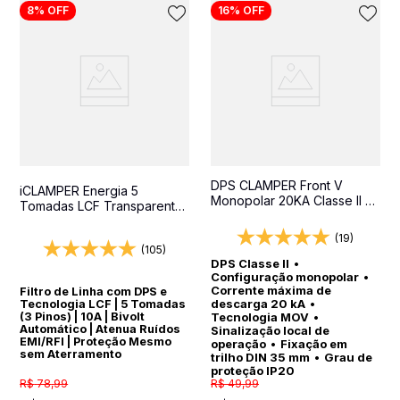
8%
OFF
16%
OFF
10
º
pocket
DPS CLAMPER Front V
iCLAMPER Energia 5
Monopolar 20KA Classe II -
Tomadas LCF Transparente
Protetor contra surtos para
Filtro de Linha e Protetor
quadros elétricos
Elétrico DPS Bivolt
(19)
(105)
DPS Classe II
•
Configuração monopolar
•
Corrente máxima de
Filtro de Linha com DPS e
descarga 20 kA
•
Tecnologia LCF | 5 Tomadas
(3 Pinos) | 10A | Bivolt
Tecnologia MOV
•
Automático | Atenua Ruídos
Sinalização local de
EMI/RFI | Proteção Mesmo
operação
•
Fixação em
sem Aterramento
trilho DIN 35 mm
•
Grau de
proteção IP20
R$
78
,
99
R$
49
,
99