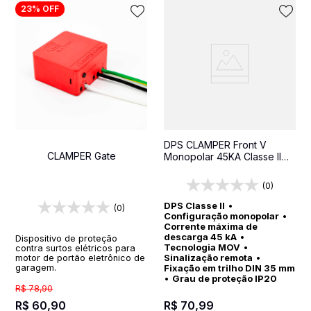
23%
OFF
DPS CLAMPER Front V
CLAMPER Gate
Monopolar 45KA Classe II
SR - Protetor contra surtos
para quadros elétricos
(0)
DPS Classe II
•
(0)
Configuração monopolar
•
Corrente máxima de
descarga 45 kA
•
Dispositivo de proteção
Tecnologia MOV
•
contra surtos elétricos para
Sinalização remota
•
motor de portão eletrônico de
garagem.
Fixação em trilho DIN 35 mm
•
Grau de proteção IP20
R$
78
,
90
R$
60
,
90
R$
70
,
99