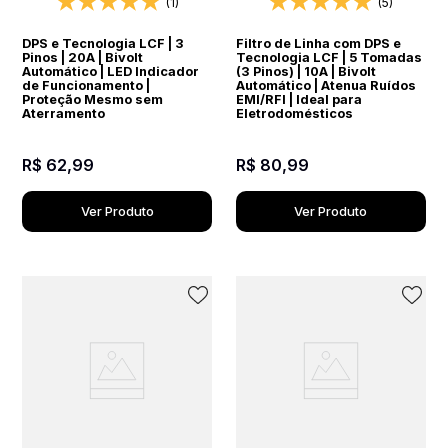
(1)
(5)
DPS e Tecnologia LCF | 3
Filtro de Linha com DPS e
Pinos | 20A | Bivolt
Tecnologia LCF | 5 Tomadas
Automático | LED Indicador
(3 Pinos) | 10A | Bivolt
de Funcionamento |
Automático | Atenua Ruídos
Proteção Mesmo sem
EMI/RFI | Ideal para
Aterramento
Eletrodomésticos
R$
62
,
99
R$
80
,
99
Ver Produto
Ver Produto