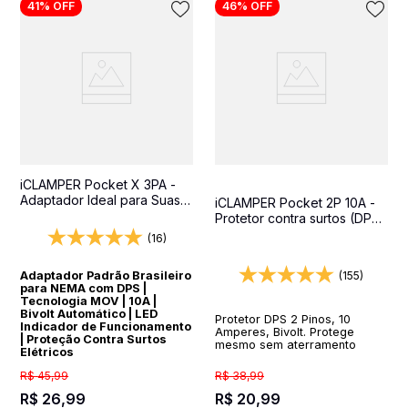
41%
OFF
46%
OFF
iCLAMPER Pocket X 3PA -
Adaptador Ideal para Suas
iCLAMPER Pocket 2P 10A -
Viagens Internacionais
Protetor contra surtos (DPS)
- 127/220 volts - 10 amperes
(16)
- 1 tomada - 2 pinos
(155)
Adaptador Padrão Brasileiro
para NEMA com DPS |
Tecnologia MOV | 10A |
Bivolt Automático | LED
Protetor DPS 2 Pinos, 10
Indicador de Funcionamento
Amperes, Bivolt. Protege
| Proteção Contra Surtos
mesmo sem aterramento
Elétricos
R$
38
,
99
R$
45
,
99
R$
20
,
99
R$
26
,
99