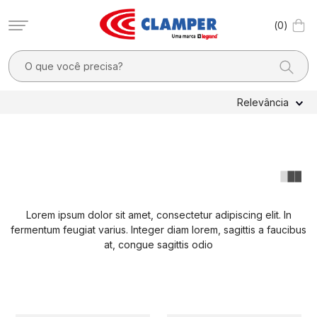
0
O que você precisa?
TERMOS MAIS BUSCADOS
Relevância
1
º
filtro linha
2
º
dps
3
º
pocket x
4
º
dps - dispositivos proteção contra surtos elétricos
Lorem ipsum dolor sit amet, consectetur adipiscing elit. In
5
º
fotovoltaico
fermentum feugiat varius. Integer diam lorem, sagittis a faucibus
6
º
10a
at, congue sagittis odio
7
º
clamper mobi
8
º
residencial
9
º
2