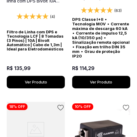
linha com DPS Bivolt 10A
Classe I+II - Protetor contra
Preto
surtos para quadros
(63)
elétricos
(4)
DPS Classe I+II
•
Tecnologia MOV
•
Corrente
máxima de descarga 60 kA
Filtro de Linha com DPS e
•
Corrente de impulso 12,5
Tecnologia LCF | 8 Tomadas
kA (10/350 µs)
•
(3 Pinos) | 10A | Bivolt
Sinalização remota opcional
Automático | Cabo de 1,3m |
•
Fixação em trilho DIN 35
Ideal para Eletrodomésticos
mm
•
Grau de proteção
IP20
R$
135
,
99
R$
114
,
29
Ver Produto
Ver Produto
18%
OFF
10%
OFF