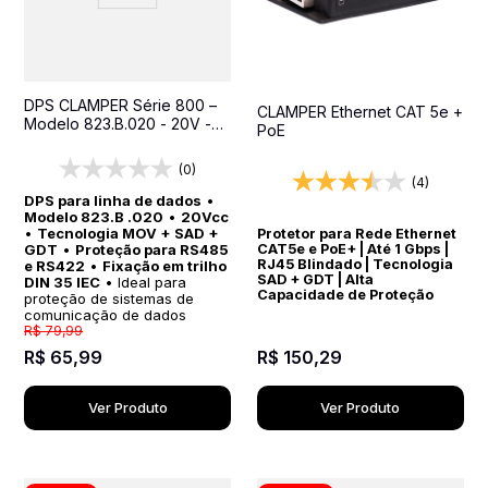
DPS CLAMPER Série 800 –
CLAMPER Ethernet CAT 5e +
Modelo 823.B.020 - 20V -
PoE
Proteção para Sinais em
Sistemas de Automação
(0)
Industrial, RS485 e RS422
(4)
DPS para linha de dados
•
Modelo 823.B .020
•
20Vcc
•
Tecnologia MOV + SAD +
Protetor para Rede Ethernet
GDT
•
Proteção para RS485
CAT5e e PoE+ | Até 1 Gbps |
RJ45 Blindado | Tecnologia
e RS422
•
Fixação em trilho
SAD + GDT | Alta
DIN 35 IEC
• Ideal para
Capacidade de Proteção
proteção de sistemas de
comunicação de dados
R$
79
,
99
R$
150
,
29
R$
65
,
99
Ver Produto
Ver Produto