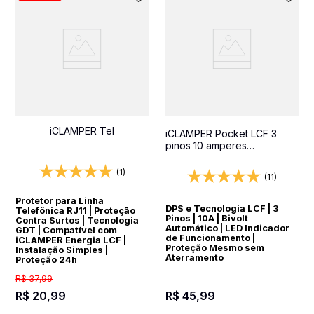
iCLAMPER Tel
iCLAMPER Pocket LCF 3
pinos 10 amperes
Transparente Protetor
Elétrico DPS Bivolt
(1)
(11)
Protetor para Linha
DPS e Tecnologia LCF | 3
Telefônica RJ11 | Proteção
Pinos | 10A | Bivolt
Contra Surtos | Tecnologia
Automático | LED Indicador
GDT | Compatível com
de Funcionamento |
iCLAMPER Energia LCF |
Proteção Mesmo sem
Instalação Simples |
Aterramento
Proteção 24h
R$
37
,
99
R$
20
,
99
R$
45
,
99