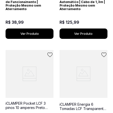
de Funcionamento |
Automático | Cabo de 1,3m |
Proteção Mesmo sem
Proteção Mesmo sem
Aterramento
Aterramento
R$
38
,
99
R$
125
,
99
Ver Produto
Ver Produto
iCLAMPER Pocket LCF 3
iCLAMPER Energia 6
pinos 10 amperes Preto
Tomadas LCF Transparente
Protetor Elétrico DPS Bivolt
Filtro de Linha e Protetor