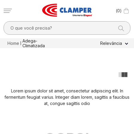
0
O que você precisa?
TERMOS MAIS BUSCADOS
Adega-
Relevância
Climatizada
1
º
filtro linha
2
º
dps
3
º
pocket x
4
º
dps - dispositivos proteção contra surtos elétricos
Lorem ipsum dolor sit amet, consectetur adipiscing elit. In
5
º
residencial
fermentum feugiat varius. Integer diam lorem, sagittis a faucibus
6
º
clamper mobi
at, congue sagittis odio
7
º
2
8
º
pocket
9
º
1040v