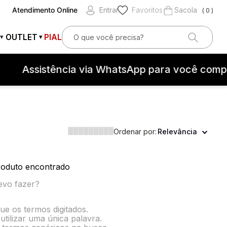
Atendimento Online
Entrar
Favoritos
0
O que você precisa?
OUTLET
PIAL
▾
▾
OS
Assistência via WhatsApp para você compr
Ordenar por:
Relevância
teção contra surtos elétricos
oduto encontrado
evo fazer?
que os termos digitados.
utilizar uma única palavra.