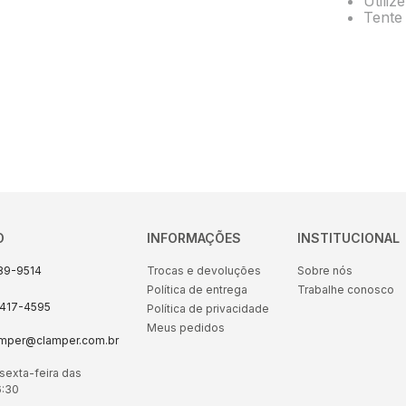
Utiliz
10
º
energia
Tente 
O
INFORMAÇÕES
INSTITUCIONAL
89-9514
Trocas e devoluções
Sobre nós
Política de entrega
Trabalhe conosco
8417-4595
Política de privacidade
Meus pedidos
amper@clamper.com.br
sexta-feira das
6:30