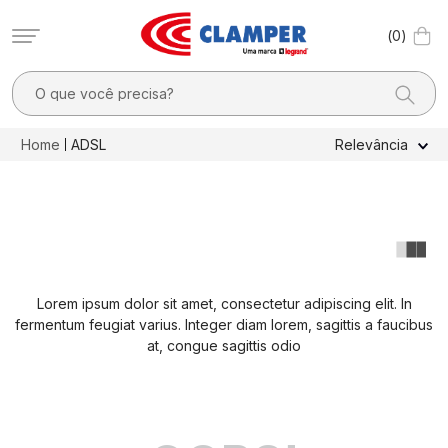
0
O que você precisa?
TERMOS MAIS BUSCADOS
ADSL
Relevância
1
º
filtro linha
2
º
dps
3
º
20a
4
º
dps - dispositivos proteção contra surtos elétricos
Lorem ipsum dolor sit amet, consectetur adipiscing elit. In
5
º
pocket x
fermentum feugiat varius. Integer diam lorem, sagittis a faucibus
6
º
clamper mobi
at, congue sagittis odio
7
º
residencial
8
º
pocket
9
º
mobi box