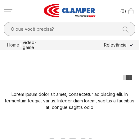
0
O que você precisa?
TERMOS MAIS BUSCADOS
video-
Relevância
game
1
º
filtro linha
2
º
dps
3
º
20a
4
º
pocket x
Lorem ipsum dolor sit amet, consectetur adipiscing elit. In
5
º
dps - dispositivos proteção contra surtos elétricos
fermentum feugiat varius. Integer diam lorem, sagittis a faucibus
6
º
clamper mobi
at, congue sagittis odio
7
º
residencial
8
º
pocket
9
º
mobi box