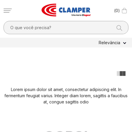
0
O que você precisa?
TERMOS MAIS BUSCADOS
Relevância
1
º
filtro linha
2
º
dps
3
º
20a
4
º
pocket x
Lorem ipsum dolor sit amet, consectetur adipiscing elit. In
5
º
dps - dispositivos proteção contra surtos elétricos
fermentum feugiat varius. Integer diam lorem, sagittis a faucibus
6
º
clamper mobi
at, congue sagittis odio
7
º
residencial
8
º
pocket
9
º
mobi box