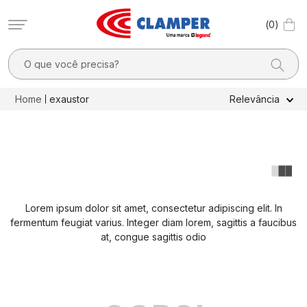
0
O que você precisa?
TERMOS MAIS BUSCADOS
exaustor
Relevância
1
º
filtro linha
2
º
dps
3
º
20a
4
º
pocket x
Lorem ipsum dolor sit amet, consectetur adipiscing elit. In
5
º
dps - dispositivos proteção contra surtos elétricos
fermentum feugiat varius. Integer diam lorem, sagittis a faucibus
6
º
10a
at, congue sagittis odio
7
º
clamper mobi
8
º
residencial
9
º
pocket