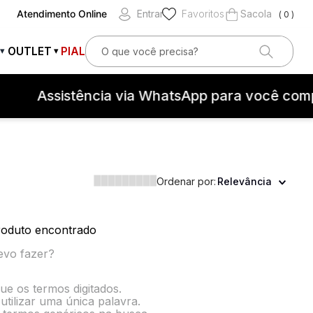
Atendimento Online
Entrar
Favoritos
0
O que você precisa?
OUTLET
PIAL
▾
▾
OS
Assistência via WhatsApp para você comp
Ordenar por:
Relevância
teção contra surtos elétricos
oduto encontrado
evo fazer?
que os termos digitados.
utilizar uma única palavra.