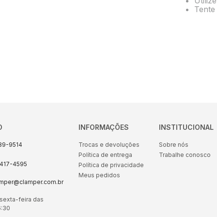
Utiliz
10
º
energia
Tente 
O
INFORMAÇÕES
INSTITUCIONAL
89-9514
Trocas e devoluções
Sobre nós
Política de entrega
Trabalhe conosco
8417-4595
Política de privacidade
Meus pedidos
amper@clamper.com.br
sexta-feira das
6:30