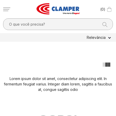
0
O que você precisa?
TERMOS MAIS BUSCADOS
Relevância
1
º
filtro linha
2
º
dps
3
º
20a
4
º
pocket x
Lorem ipsum dolor sit amet, consectetur adipiscing elit. In
5
º
dps - dispositivos proteção contra surtos elétricos
fermentum feugiat varius. Integer diam lorem, sagittis a faucibus
6
º
10a
at, congue sagittis odio
7
º
clamper mobi
8
º
residencial
9
º
pocket