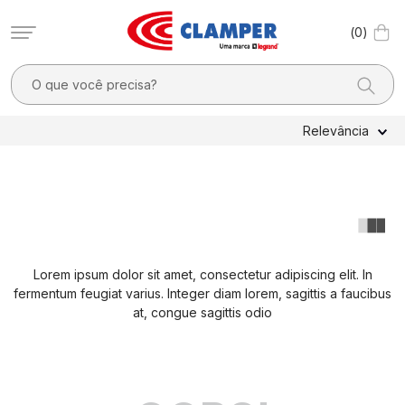
0
O que você precisa?
TERMOS MAIS BUSCADOS
Relevância
1
º
filtro linha
2
º
dps
3
º
20a
4
º
pocket x
Lorem ipsum dolor sit amet, consectetur adipiscing elit. In
5
º
dps - dispositivos proteção contra surtos elétricos
fermentum feugiat varius. Integer diam lorem, sagittis a faucibus
6
º
clamper mobi
at, congue sagittis odio
7
º
residencial
8
º
pocket
9
º
mobi box