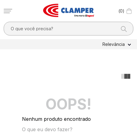
0
O que você precisa?
TERMOS MAIS BUSCADOS
Relevância
1
º
filtro linha
2
º
dps
3
º
pocket x
4
º
dps - dispositivos proteção contra surtos elétricos
5
º
residencial
OOPS!
6
º
clamper mobi
7
º
2
Nenhum produto encontrado
8
º
pocket
O que eu devo fazer?
9
º
1040v