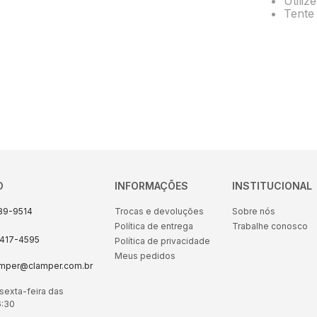
Utiliz
10
º
energia
Tente 
O
INFORMAÇÕES
INSTITUCIONAL
89-9514
Trocas e devoluções
Sobre nós
Política de entrega
Trabalhe conosco
8417-4595
Política de privacidade
Meus pedidos
amper@clamper.com.br
sexta-feira das
6:30