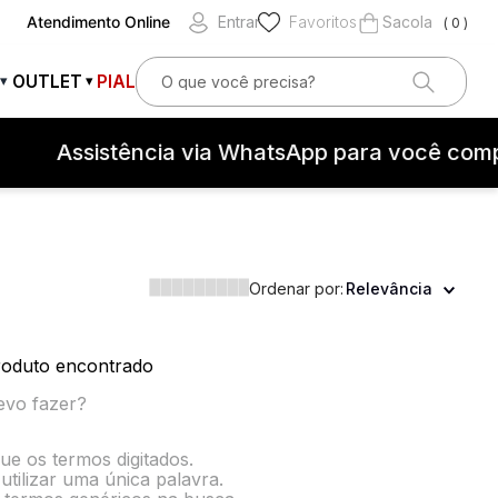
Atendimento Online
Entrar
Favoritos
0
O que você precisa?
OUTLET
PIAL
▾
▾
OS
Assistência via WhatsApp para você comp
Ordenar por:
Relevância
teção contra surtos elétricos
oduto encontrado
evo fazer?
que os termos digitados.
utilizar uma única palavra.