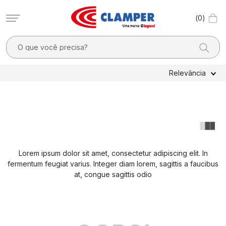
0
O que você precisa?
TERMOS MAIS BUSCADOS
Relevância
1
º
filtro linha
2
º
dps
3
º
20a
4
º
dps - dispositivos proteção contra surtos elétricos
Lorem ipsum dolor sit amet, consectetur adipiscing elit. In
5
º
pocket x
fermentum feugiat varius. Integer diam lorem, sagittis a faucibus
6
º
clamper mobi
at, congue sagittis odio
7
º
residencial
8
º
pocket
9
º
mobi box